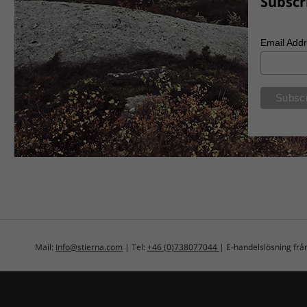
Subscr
Email Add
Mail:
Info@stierna.com
| Tel:
+46 (0)738077044
| E-handelslösning fr