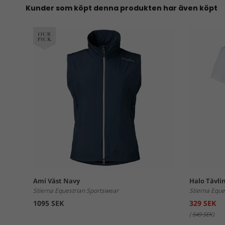
Kunder som köpt denna produkten har även köpt
Ami Väst Navy
Halo Tävli
Stierna Equestrian Sportswear
Stierna Eque
1095 SEK
329 SEK
(
549 SEK
)