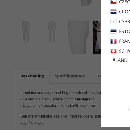
CZEC
CROA
CYP
ESTO
FRA
SCH
ÅLAND
Beskrivning
Specifikationer
Dela
Skötse
- Funktionsridbyxor med hög stretch och fukttransport
- Helskodda med Perfect grip™ silikongrepp
- Ergonomisk passform och skavfria sömmar
I
Den minimalistiska designen med reducerat antal sömmar ger maxima
begränsningar.