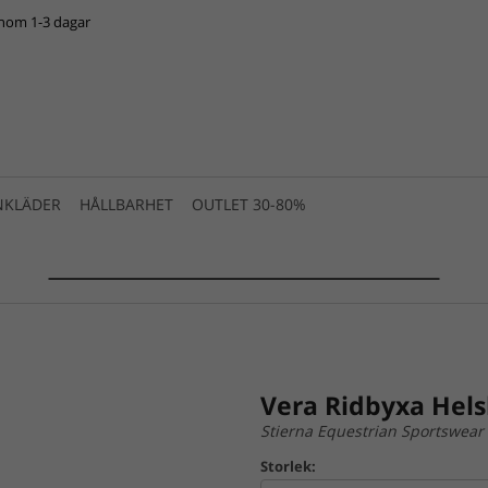
inom 1-3 dagar
NKLÄDER
HÅLLBARHET
OUTLET 30-80%
SUMMER SALE 2025 is live! >>>
Vera Ridbyxa Hels
Stierna Equestrian Sportswear
Storlek: