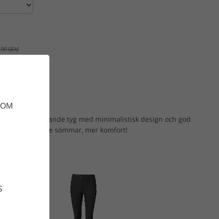
99 SEK)
gnen
DOM
rar högpresterande tyg med minimalistisk design och god
i sadeln. Mindre sömmar, mer komfort!
S