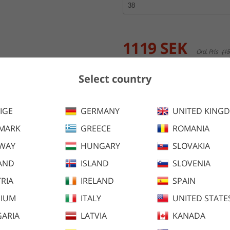
1119 SEK
Ord. Pris
(15
Tidigare lägsta pris:
1119 SEK
Select country
Lägg i kundva
IGE
GERMANY
UNITED KING
Helskodd ridbyxa som kombine
MARK
GREECE
ROMANIA
passform för maximal komfort 
WAY
HUNGARY
SLOVAKIA
Finns även i följande färger:
AND
ISLAND
SLOVENIA
RIA
IRELAND
SPAIN
GIUM
ITALY
UNITED STATE
ARIA
LATVIA
KANADA