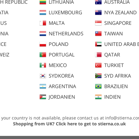
H REPUBLIC
LITHUANIA
AUSTRALIA
TIA
LUXEMBOURG
NYA ZEALAND
RUS
MALTA
SINGAPORE
NIA
NETHERLANDS
TAIWAN
NCE
POLAND
UNITED ARAB 
WEIZ
PORTUGAL
QATAR
MEXICO
TURKIET
SYDKOREA
SYD AFRIKA
lråd
ARGENTINA
BRAZILIEN
JORDANIEN
INDIEN
f your country is not available, please contact us at
info@stierna.c
Shopping from UK?
Click here to get to stierna.co.uk
l komfort i sadeln. Det stretchiga tyget ger full rörelsefrihet och silikongr