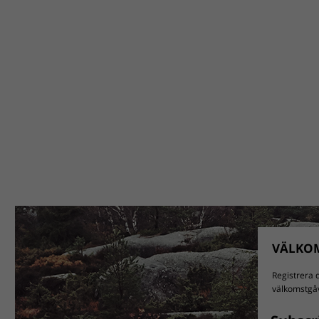
VÄLKOM
Registrera d
välkomstgåv