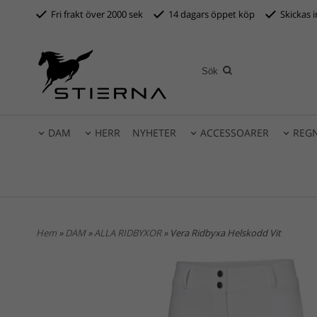
Fri frakt över 2000 sek
14 dagars öppet köp
S
kickas 
DAM
HERR
NYHETER
ACCESSOARER
REG
Hem
»
DAM
»
ALLA RIDBYXOR
» Vera Ridbyxa Helskodd Vit