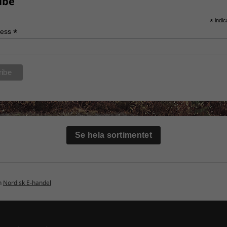
ibe
*
indic
*
ress
Se hela sortimentet
ån
Nordisk E-handel