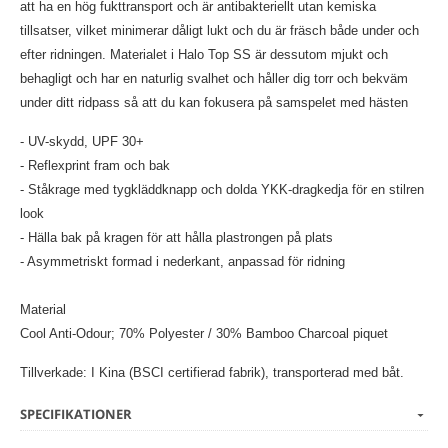
att ha en hög fukttransport och är antibakteriellt utan kemiska
tillsatser, vilket minimerar dåligt lukt och du är fräsch både under och
efter ridningen. Materialet i Halo Top SS är dessutom mjukt och
behagligt och har en naturlig svalhet och håller dig torr och bekväm
under ditt ridpass så att du kan fokusera på samspelet med hästen
- UV-skydd, UPF 30+
- Reflexprint fram och bak
- Ståkrage med tygkläddknapp och dolda YKK-dragkedja för en stilren
look
- Hälla bak på kragen för att hålla plastrongen på plats
- Asymmetriskt formad i nederkant, anpassad för ridning
Material
Cool Anti-Odour; 70% Polyester / 30% Bamboo Charcoal piquet
Tillverkade: I Kina (BSCI certifierad fabrik), transporterad med båt.
SPECIFIKATIONER