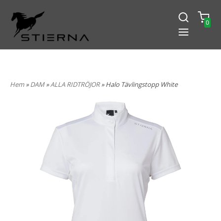
0
-15% PÅ ALLT! ANGE KOD
BLACK2024
Hem
»
DAM
»
ALLA RIDTRÖJOR
» Halo Tävlingstopp White