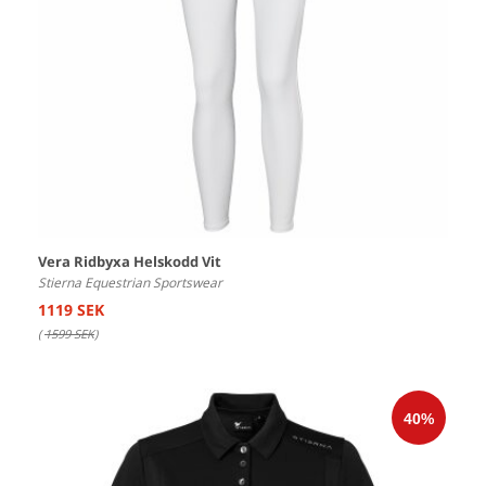
Vera Ridbyxa Helskodd Vit
Stierna Equestrian Sportswear
1119 SEK
(
1599 SEK
)