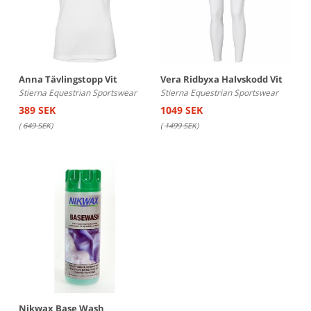
Anna Tävlingstopp Vit
Vera Ridbyxa Halvskodd Vit
Stierna Equestrian Sportswear
Stierna Equestrian Sportswear
389 SEK
1049 SEK
(
649 SEK
)
(
1499 SEK
)
Nikwax Base Wash