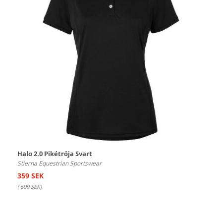
Halo 2.0 Pikétröja Svart
Stierna Equestrian Sportswear
359 SEK
(
599 SEK
)