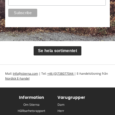
Se hela sortimentet
Mail:
Info@stierna.com
| Tel:
+46 (0)738077044
| E-handelslösning från
Nordisk E-handel
Information
Varugrupper
Om Stierna
Dam
Hållbarhetsrapport
Herr