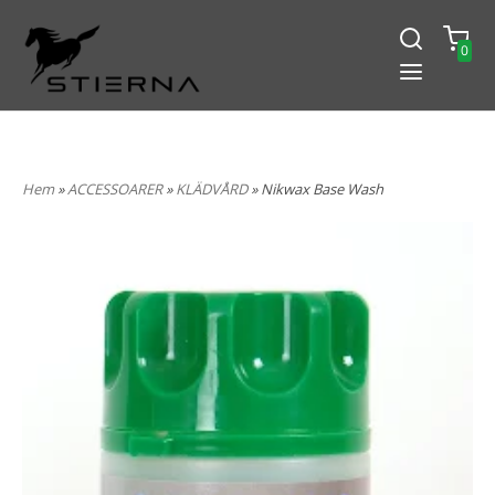
0
-15% PÅ ALLT! ANGE KOD
BLACK2024
Hem
»
ACCESSOARER
»
KLÄDVÅRD
» Nikwax Base Wash