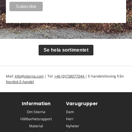
Se hela sortimentet
Mail:
Info@stierna.com
| Tel:
+46 (0)738077044
| E-handelslösning från
Nordisk E-handel
Information
Varugrupper
Om Stierna
Dam
Hållbarhetsrapport
Herr
Material
Nyheter