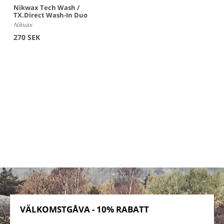
Nikwax Tech Wash /
TX.Direct Wash-In Duo
Nikvax
270 SEK
VÄLKOMSTGÅVA - 10% RABATT