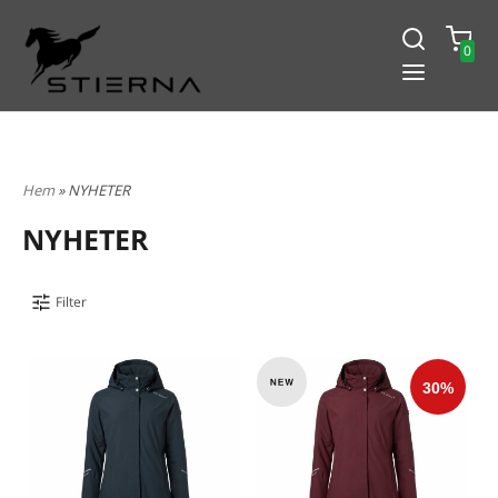
0
-15% PÅ ALLT! ANGE KOD
BLACK2024
Hem
» NYHETER
NYHETER
Filter