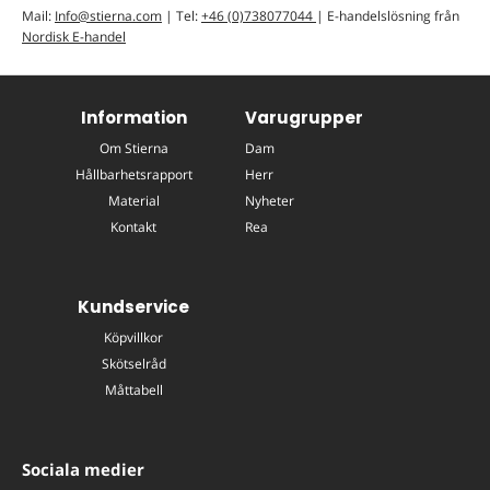
Mail:
Info@stierna.com
| Tel:
+46 (0)738077044
| E-handelslösning från
Nordisk E-handel
Information
Varugrupper
Om Stierna
Dam
Hållbarhetsrapport
Herr
Material
Nyheter
Kontakt
Rea
Kundservice
Köpvillkor
Skötselråd
Måttabell
Sociala medier