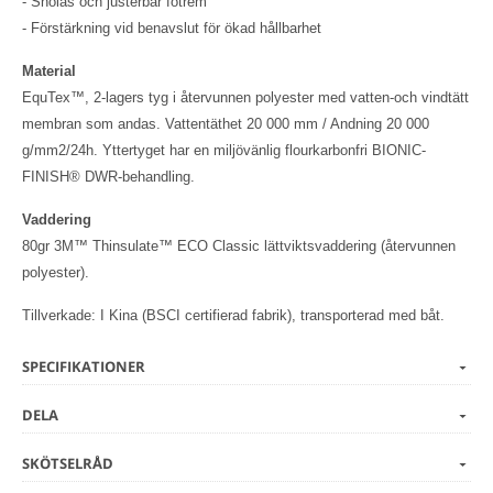
- Snölås och justerbar fotrem
- Förstärkning vid benavslut för ökad hållbarhet
Material
EquTex™, 2-lagers tyg i återvunnen polyester med vatten-och vindtätt
membran som andas. Vattentäthet 20 000 mm / Andning 20 000
g/mm2/24h. Yttertyget har en miljövänlig flourkarbonfri BIONIC-
FINISH® DWR-behandling.
Vaddering
80gr 3M™ Thinsulate™ ECO Classic lättviktsvaddering (återvunnen
polyester).
Tillverkade: I Kina (BSCI certifierad fabrik), transporterad med båt.
SPECIFIKATIONER
DELA
SKÖTSELRÅD