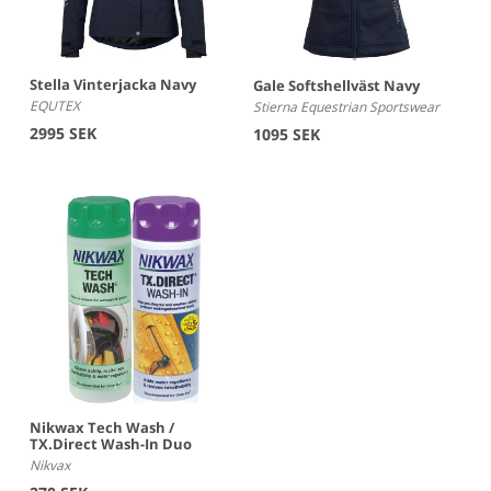
Stella Vinterjacka Navy
Gale Softshellväst Navy
EQUTEX
Stierna Equestrian Sportswear
2995 SEK
1095 SEK
Nikwax Tech Wash /
TX.Direct Wash-In Duo
Nikvax