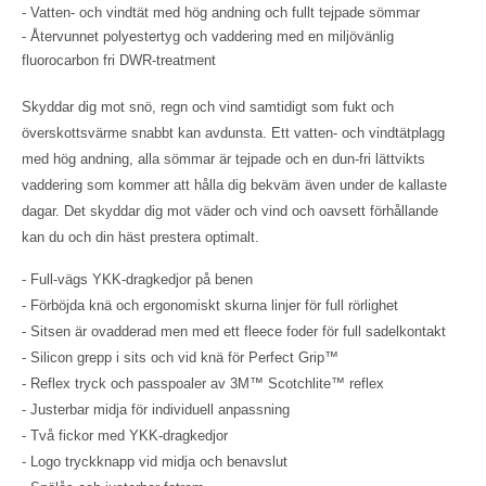
- Vatten- och vindtät med hög andning och fullt tejpade sömmar
- Återvunnet polyestertyg och vaddering med en miljövänlig
fluorocarbon fri DWR-treatment
Skyddar dig mot snö, regn och vind samtidigt som fukt och
överskottsvärme snabbt kan avdunsta. Ett vatten- och vindtätplagg
med hög andning, alla sömmar är tejpade och en dun-fri lättvikts
vaddering som kommer att hålla dig bekväm även under de kallaste
dagar. Det skyddar dig mot väder och vind och oavsett förhållande
kan du och din häst prestera optimalt.
- Full-vägs YKK-dragkedjor på benen
- Förböjda knä och ergonomiskt skurna linjer för full rörlighet
- Sitsen är ovadderad men med ett fleece foder för full sadelkontakt
- Silicon grepp i sits och vid knä för Perfect Grip™
- Reflex tryck och passpoaler av 3M™ Scotchlite™ reflex
- Justerbar midja för individuell anpassning
- Två fickor med YKK-dragkedjor
- Logo tryckknapp vid midja och benavslut