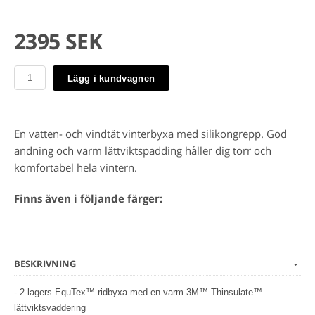
2395 SEK
Lägg i kundvagnen
En vatten- och vindtät vinterbyxa med silikongrepp. God
andning och varm lättviktspadding håller dig torr och
komfortabel hela vintern.
Finns även i följande färger:
BESKRIVNING
- 2-lagers EquTex™ ridbyxa med en varm 3M™ Thinsulate™
lättviktsvaddering