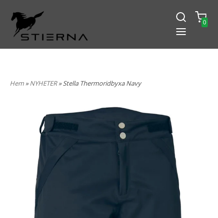
0
-15% PÅ ALLT! ANGE KOD
BLACK2024
Hem
»
NYHETER
» Stella Thermoridbyxa Navy