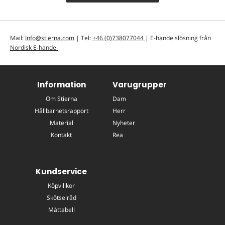
Mail:
Info@stierna.com
| Tel:
+46 (0)738077044
| E-handelslösning från
Nordisk E-handel
Information
Varugrupper
Om Stierna
Dam
Hållbarhetsrapport
Herr
Material
Nyheter
Kontakt
Rea
Kundservice
Köpvillkor
Skötselråd
Måttabell