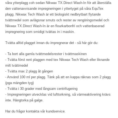
våra ytterplagg coh sedan Nikwax TX.Direct Wash-In för att återställa
den vattenavvisande impregneringen i yttertyget på våra EquTex
plagg.
Nikwax Tech Wash är ett biologiskt nedbrytbart flytande
tvättmedel som avlägsnar smuts och rester av rengöringsmedel och
Nikwax TX.Direct Wash-In är en flourkarbonfri och vattenbaserad
impregnering som smidigt tvättas in i maskin.
Tvätta alltid plagget innan du impregnerar det - s
å här gör du:
- Ta bort alla gamla tvättmedelsrester i tvättmaskinen
- Tvätta först rent plaggen med tex Nikwax Tech Wash eller liknande
milt tvättmedel
- Tvätta max 2 plagg åt gången
- Använd 100 ml per plagg. Tänk på att en kappa räknas som 2 plagg
(pga mängden tyg)
- Tvätta i 30 grader med långsam centrifugering
- Impregneringen utvecklas vid lufttorkning, så värmeaktivering krävs
inte. Hängtorka på galge.
Har du frågor kontakta vår kundservice.