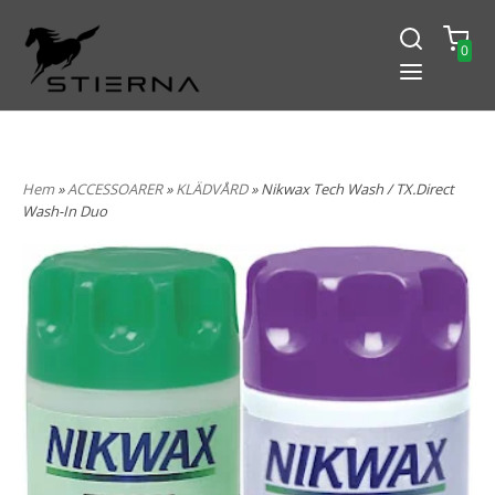
0
-15% PÅ ALLT! ANGE KOD
BLACK2024
Hem
»
ACCESSOARER
»
KLÄDVÅRD
» Nikwax Tech Wash / TX.Direct
Wash-In Duo