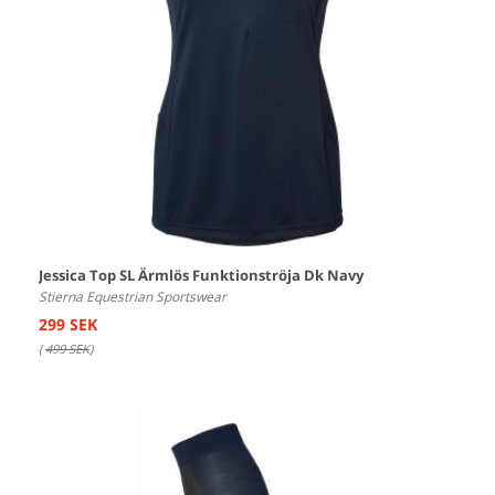
Jessica Top SL Ärmlös Funktionströja Dk Navy
Stierna Equestrian Sportswear
299 SEK
(
499 SEK
)