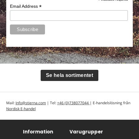
*
*
Email Address
Se hela sortimentet
Mail:
Info@stierna.com
| Tel:
+46 (0)738077044
| E-handelslösning från
Nordisk E-handel
Information
Varugrupper