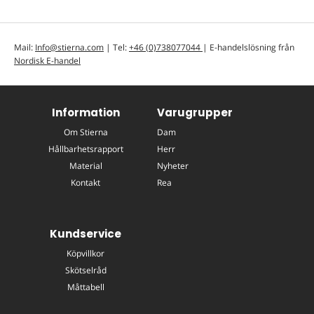
Mail:
Info@stierna.com
| Tel:
+46 (0)738077044
| E-handelslösning från
Nordisk E-handel
Information
Varugrupper
Om Stierna
Dam
Hållbarhetsrapport
Herr
Material
Nyheter
Kontakt
Rea
Kundservice
Köpvillkor
Skötselråd
Måttabell