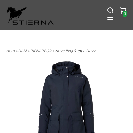
0
-15% PÅ ALLT! ANGE KOD
BLACK2024
Hem
»
DAM
»
RIDKAPPOR
» Nova Regnkappa Navy