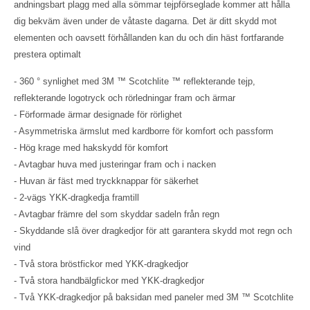
andningsbart plagg med alla sömmar tejpförseglade kommer att hålla
dig bekväm även under de våtaste dagarna. Det är ditt skydd mot
elementen och oavsett förhållanden kan du och din häst fortfarande
prestera optimalt
- 360 ° synlighet med 3M ™ Scotchlite ™ reflekterande tejp,
reflekterande logotryck och rörledningar fram och ärmar
- Förformade ärmar designade för rörlighet
- Asymmetriska ärmslut med kardborre för komfort och passform
- Hög krage med hakskydd för komfort
- Avtagbar huva med justeringar fram och i nacken
- Huvan är fäst med tryckknappar för säkerhet
- 2-vägs YKK-dragkedja framtill
- Avtagbar främre del som skyddar sadeln från regn
- Skyddande slå över dragkedjor för att garantera skydd mot regn och
vind
- Två stora bröstfickor med YKK-dragkedjor
- Två stora handbälgfickor med YKK-dragkedjor
- Två YKK-dragkedjor på baksidan med paneler med 3M ™ Scotchlite