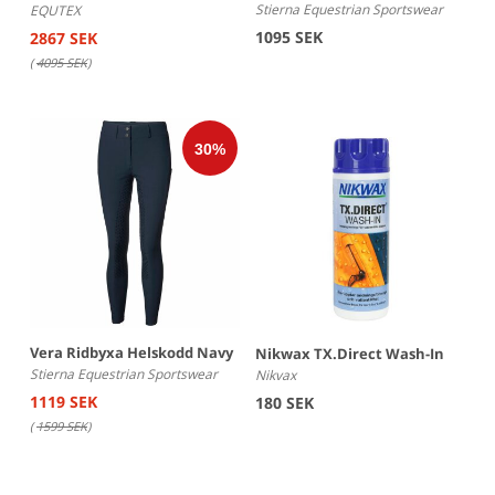
Stierna Equestrian Sportswear
EQUTEX
1095 SEK
2867 SEK
(
4095 SEK
)
Vera Ridbyxa Helskodd Navy
Nikwax TX.Direct Wash-In
Stierna Equestrian Sportswear
Nikvax
1119 SEK
180 SEK
(
1599 SEK
)