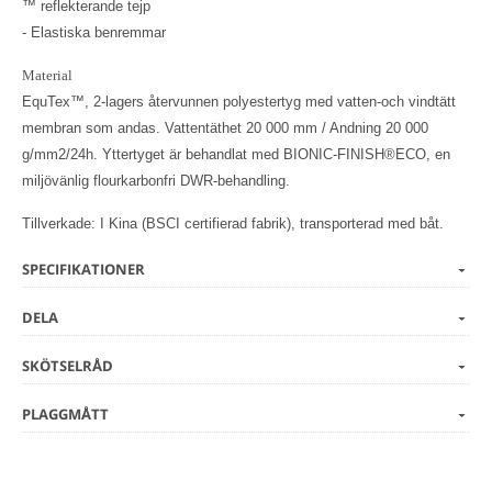
™ reflekterande tejp
- Elastiska benremmar
Material
EquTex™, 2-lagers återvunnen polyestertyg med vatten-och vindtätt
membran som andas. Vattentäthet 20 000 mm / Andning 20 000
g/mm2/24h. Yttertyget är behandlat med BIONIC-FINISH®ECO, en
miljövänlig flourkarbonfri DWR-behandling.
Tillverkade: I Kina (BSCI certifierad fabrik), transporterad med båt.
SPECIFIKATIONER
DELA
SKÖTSELRÅD
PLAGGMÅTT