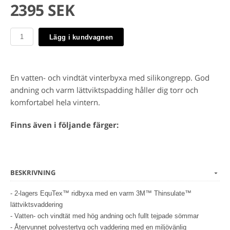
2395 SEK
Lägg i kundvagnen
En vatten- och vindtät vinterbyxa med silikongrepp. God
andning och varm lättviktspadding håller dig torr och
komfortabel hela vintern.
Finns även i följande färger:
BESKRIVNING
- 2-lagers EquTex™ ridbyxa med en varm 3M™ Thinsulate™
lättviktsvaddering
- Vatten- och vindtät med hög andning och fullt tejpade sömmar
- Återvunnet polyestertyg och vaddering med en miljövänlig