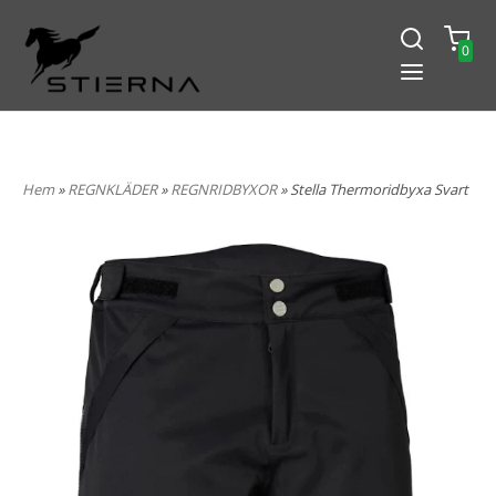
0
-15% PÅ ALLT! ANGE KOD
BLACK2024
Hem
»
REGNKLÄDER
»
REGNRIDBYXOR
» Stella Thermoridbyxa Svart