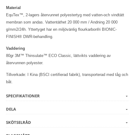
Material
EquTex™, 2-lagers återvunnet polyestertyg med vatten-och vindtätt
membran som andas. Vattentäthet 20 000 mm / Andning 20 000
g/mm2/24h. Yttertyget har en miljövänlig flourkarbonfri BIONIC-
FINISH® DWR-behandling.
Vaddering
80gr 3M™ Thinsulate™ ECO Classic, lättvikts vaddering av
återvunnen polyester.
Tillverkade: I Kina (BSCI certifierad fabrik), transporterad med tåg och
båt.
SPECIFIKATIONER
DELA
SKÖTSELRÅD