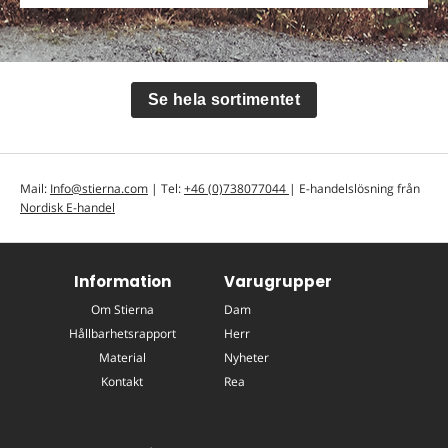
Se hela sortimentet
Mail:
Info@stierna.com
| Tel:
+46 (0)738077044
| E-handelslösning från
Nordisk E-handel
Information
Varugrupper
Om Stierna
Dam
Hållbarhetsrapport
Herr
Material
Nyheter
Kontakt
Rea