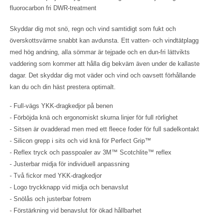
fluorocarbon fri DWR-treatment
Skyddar dig mot snö, regn och vind samtidigt som fukt och
överskottsvärme snabbt kan avdunsta. Ett vatten- och vindtätplagg
med hög andning, alla sömmar är tejpade och en dun-fri lättvikts
vaddering som kommer att hålla dig bekväm även under de kallaste
dagar. Det skyddar dig mot väder och vind och oavsett förhållande
kan du och din häst prestera optimalt.
- Full-vägs YKK-dragkedjor på benen
- Förböjda knä och ergonomiskt skurna linjer för full rörlighet
- Sitsen är ovadderad men med ett fleece foder för full sadelkontakt
- Silicon grepp i sits och vid knä för Perfect Grip™
- Reflex tryck och passpoaler av 3M™ Scotchlite™ reflex
- Justerbar midja för individuell anpassning
- Två fickor med YKK-dragkedjor
- Logo tryckknapp vid midja och benavslut
- Snölås och justerbar fotrem
- Förstärkning vid benavslut för ökad hållbarhet