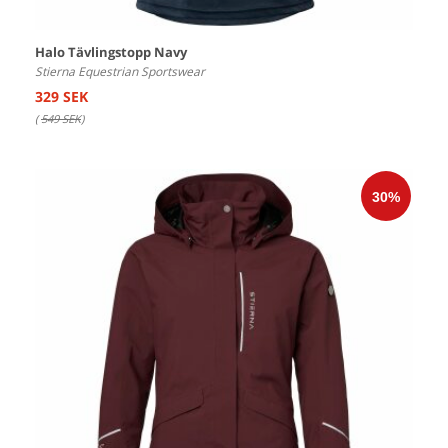
Halo Tävlingstopp Navy
Stierna Equestrian Sportswear
329 SEK
(
549 SEK
)