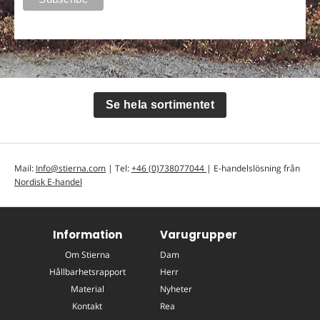
Se hela sortimentet
Mail:
Info@stierna.com
| Tel:
+46 (0)738077044
| E-handelslösning från
Nordisk E-handel
Information
Varugrupper
Om Stierna
Dam
Hållbarhetsrapport
Herr
Material
Nyheter
Kontakt
Rea