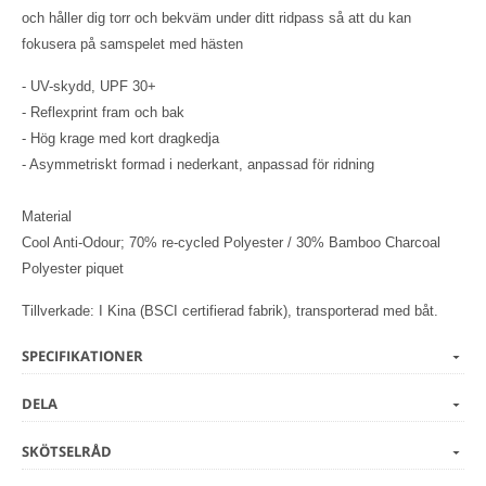
och håller dig torr och bekväm under ditt ridpass så att du kan
fokusera på samspelet med hästen
- UV-skydd, UPF 30+
- Reflexprint fram och bak
- Hög krage med kort dragkedja
- Asymmetriskt formad i nederkant, anpassad för ridning
Material
Cool Anti-Odour; 70% re-cycled Polyester / 30% Bamboo Charcoal
Polyester piquet
Tillverkade: I Kina (BSCI certifierad fabrik), transporterad med båt.
SPECIFIKATIONER
DELA
SKÖTSELRÅD