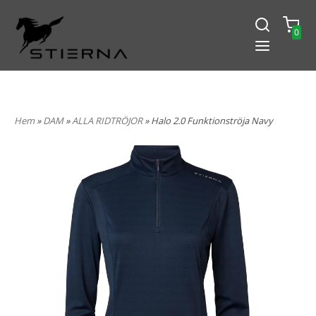
0
-15% PÅ ALLT! ANGE KOD
BLACK2024
Hem
»
DAM
»
ALLA RIDTRÖJOR
» Halo 2.0 Funktionströja Navy