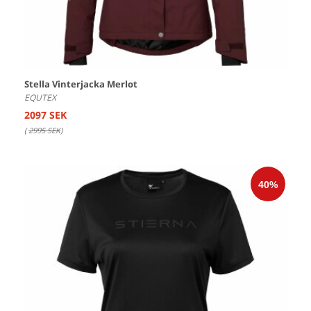
Stella Vinterjacka Merlot
EQUTEX
2097 SEK
(
2995 SEK
)