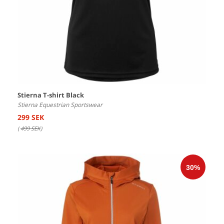
Stierna T-shirt Black
Stierna Equestrian Sportswear
299 SEK
(
499 SEK
)