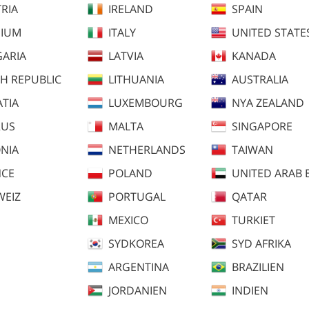
RIA
IRELAND
SPAIN
GIUM
ITALY
UNITED STATE
ARIA
LATVIA
KANADA
H REPUBLIC
LITHUANIA
AUSTRALIA
TIA
LUXEMBOURG
NYA ZEALAND
RUS
MALTA
SINGAPORE
NIA
NETHERLANDS
TAIWAN
NCE
POLAND
UNITED ARAB 
WEIZ
PORTUGAL
QATAR
MEXICO
TURKIET
SYDKOREA
SYD AFRIKA
ARGENTINA
BRAZILIEN
JORDANIEN
INDIEN