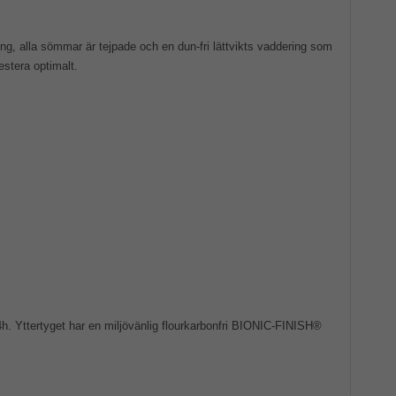
g, alla sömmar är tejpade och en dun-fri lättvikts vaddering som
stera optimalt.
 Yttertyget har en miljövänlig flourkarbonfri BIONIC-FINISH®