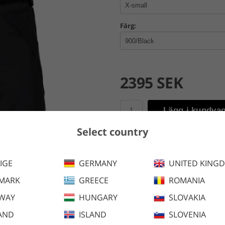
Färg:
2395 SEK
Lägg i kundva
Select country
En vatten- och vindtät vinter
lättviktspadding håller dig tor
IGE
GERMANY
UNITED KING
MARK
GREECE
ROMANIA
Finns även i följande färger:
WAY
HUNGARY
SLOVAKIA
AND
ISLAND
SLOVENIA