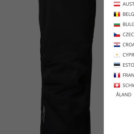
AUST
BEL
BULG
CZEC
CROA
CYP
ESTO
FRA
SCH
ÅLAND