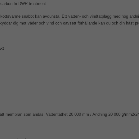
rocarbon fri DWR-treatment
kottsvärme snabbt kan avdunsta. Ett vatten- och vindtätplagg med hög andnin
yddar dig mot väder och vind och oavsett förhållande kan du och din häst pre
akt
tätt membran som andas. Vattentäthet 20 000 mm / Andning 20 000 g/mm2/24h.