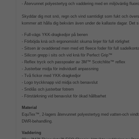
- Återvunnet polyestertyg och vaddering med en miljövänlig fluo
Skyddar dig mot snö, regn och vind samtidigt som fukt och övers
kommer att hålla dig bekväm även under de kallaste dagar. Det sk
- Full-vägs YKK-dragkedjor på benen
- Förböjda knä och ergonomiskt skurna linjer för full rörlighet
- Sitsen är ovadderad men med ett fleece foder för full sadelkont
- Silicon grepp i sits och vid knä för Perfect Grip™
- Reflex tryck och passpoaler av 3M™ Scotchlite™ reflex
- Justerbar midja för individuell anpassning
- Två fickor med YKK-dragkedjor
- Logo tryckknapp vid midja och benavslut
- Snölås och justerbar fotrem
- Förstärkning vid benavslut för ökad hållbarhet
Material
EquTex™, 2-lagers återvunnet polyestertyg med vatten-och vind
DWR-behandling.
Vaddering