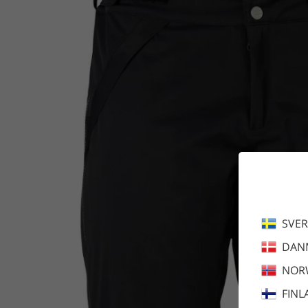
SVER
DAN
NOR
FINL