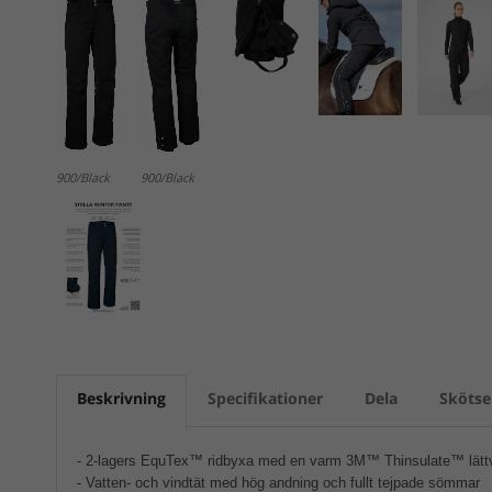
900/Black
900/Black
Beskrivning
Specifikationer
Dela
Skötse
- 2-lagers EquTex™ ridbyxa med en varm 3M™ Thinsulate™ lättv
- Vatten- och vindtät med hög andning och fullt tejpade sömmar