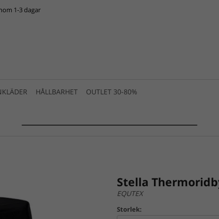
inom 1-3 dagar
NKLÄDER
HÅLLBARHET
OUTLET 30-80%
SUMMER SALE 2025 is live! >>>
Stella Thermoridb
EQUTEX
Storlek: