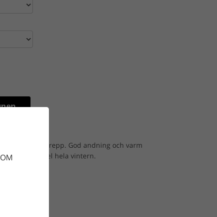
gnen
byxa med silikongrepp. God andning och varm
r och komfortabel hela vintern.
DOM