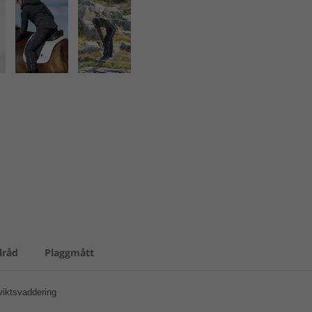
lråd
Plaggmått
iktsvaddering