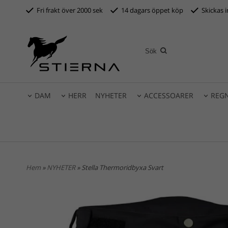
Fri frakt över 2000 sek
14 dagars öppet köp
S
kickas 
DAM
HERR
NYHETER
ACCESSOARER
REG
Hem
»
NYHETER
» Stella Thermoridbyxa Svart