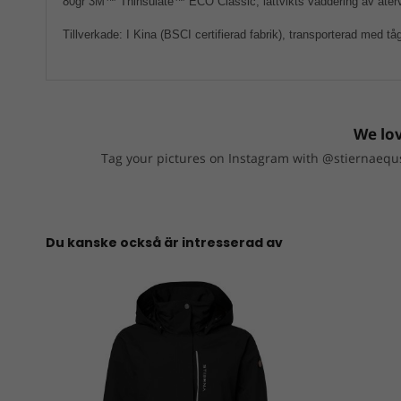
80gr 3M™ Thinsulate™ ECO Classic, lättvikts vaddering av åter
Tillverkade: I Kina (BSCI certifierad fabrik), transporterad med tå
We lov
Tag your pictures on Instagram with @stiernaequs
Du kanske också är intresserad av