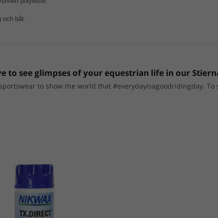
vunnen polyester.
g och båt.
e to see glimpses of your equestrian life in our Stiern
portswear to show the world that #everydayisagoodridingday. To sho