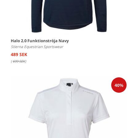
Halo 2.0 Funktionströja Navy
Stierna Equestrian Sportswear
489 SEK
(
699 SEK
)