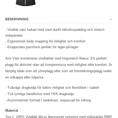
BESKRIVNING
- Vindtät väst fodrad med med dunfri lättviktspadding och stretch
sidopaneler
- Ergonomisk body mapping för rörlighet och komfort
- Kroppsnära passform perfekt för lager-på-lager
Ami Väst kombinerar vindtäthet med högstretch fleece. Ett perfekt
plagg för aktivitet utan att kompromissa med rörlighet eller komfort. Är
lämplig både som ett ytterplagg eller som ett förstärkningsplagg under
en ridkappa eller ridjacka.
- Tvåvägs dragkedja för bättre rörlighet och flexibilitet i sadeln
- Två rymliga handfickor med YKK dragkedja
- Asymmetriskt formad i nederkant, anpassad för ridning
Material
Tyg 1: 100% Vindtätt Micro återvunnet nylontyg med miljövänlig DWR