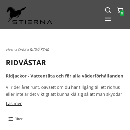
0
-15% PÅ ALLT! ANGE KOD
BLACK2024
Hem
»
DAM
» RIDVÄSTAR
RIDVÄSTAR
Ridjackor - Vattentäta och för alla väderförhållanden
Vi rider året runt, oavsett om du har tillgång till ett ridhus
eller inte är det viktigt att kunna klä sig så att man skyddar
sig mot vind, regn och kyla. Vi erbjuder ridjackor för dam
Läs mer
som passar alla väderförhållanden. Under dess diskreta yta
döljer sig mängder av genomtänkta detaljer och
Filter
funktionella material som är anpassade för ridning. Våra
vind- och vattentäta ridjackor har fullt tejpade sömmar och