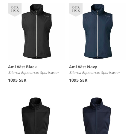
vårt unika vattentäta Equtex™ membran. Våra stoppade
ridjackor har alla 3M Thinsulate fyllning som är gjort för att
efterlikna dun. Detta innebär att du får en varm ridjacka
som är lätt att sköta samtidigt som inga djur kommer till
skada. Vår kollektion är uppbyggd på tre-lagers principen
och ridjackorna är det lager tre som är ditt skydd mot
väder och vind som gör att du tillsammans med din häst,
oavsett väder kan prestera optimalt.
Ami Väst Black
Ami Väst Navy
Stierna Equestrian Sportswear
Stierna Equestrian Sportswear
Ridjackor för dam som andas
1095 SEK
1095 SEK
Våra vattentäta ridjackor för dam har ett membran som
heter Equtex™ som skyddar dig mot regn och snö
samtidigt som den låter kroppens överskottsvärme och
fukt släpps ut.
En ultratunn film lamineras (limmas under tryck) på
insidan av yttertyget ihop med ett skyddande foder. Filmen
släpper igenom vattenmolekyler i form av ånga från