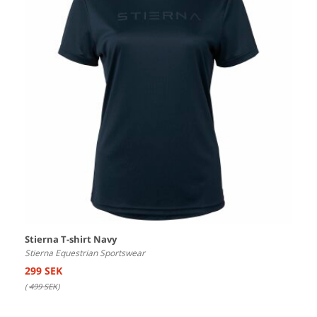
Stierna T-shirt Navy
Stierna Equestrian Sportswear
299 SEK
(
499 SEK
)