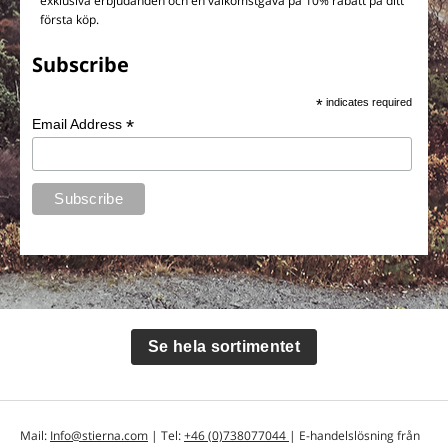
exklusiva erbjudanden och en välkomstgåva på 10% rabatt på ditt
första köp.
Subscribe
*
indicates required
*
Email Address
Se hela sortimentet
Mail:
Info@stierna.com
| Tel:
+46 (0)738077044
| E-handelslösning från