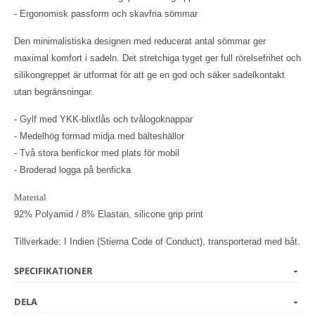
- Ergonomisk passform och skavfria sömmar
Den minimalistiska designen med reducerat antal sömmar ger
maximal komfort i sadeln. Det stretchiga tyget ger full rörelsefrihet och
silikongreppet är utformat för att ge en god och säker sadelkontakt
utan begränsningar.
- Gylf med YKK-blixtlås och tvålogoknappar
- Medelhög formad midja med bälteshällor
- Två stora benfickor med plats för mobil
- Broderad logga på benficka
Material
92% Polyamid / 8% Elastan, silicone grip print
Tillverkade: I Indien (Stierna Code of Conduct), transporterad med båt.
SPECIFIKATIONER
DELA