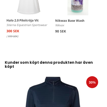
Halo 2.0 Pikétröja Vit
Nikwax Base Wash
Stierna Equestrian Sportswear
Nikvax
300 SEK
90 SEK
(
599 SEK
)
Kunder som köpt denna produkten har även
köpt