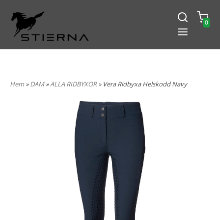
0
-15% PÅ ALLT! ANGE KOD
BLACK2024
Hem
»
DAM
»
ALLA RIDBYXOR
» Vera Ridbyxa Helskodd Navy