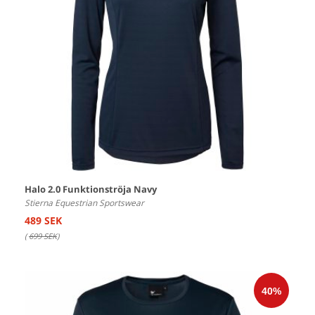
Halo 2.0 Funktionströja Navy
Stierna Equestrian Sportswear
489 SEK
(
699 SEK
)