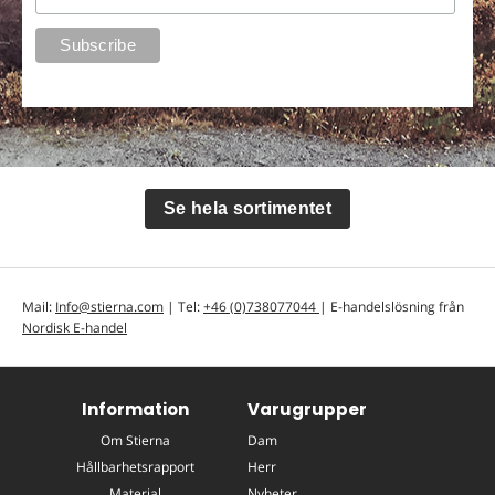
Se hela sortimentet
Mail:
Info@stierna.com
| Tel:
+46 (0)738077044
| E-handelslösning från
Nordisk E-handel
Information
Varugrupper
Om Stierna
Dam
Hållbarhetsrapport
Herr
Material
Nyheter