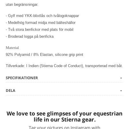
utan begränsningar.
- Gylf med YKK-blixtlås och tvålogoknappar
- Medelhög formad midja med bälteshällor
- Två stora benfickor med plats för mobil
- Broderad logga på benficka
Material
92% Polyamid / 8% Elastan, silicone grip print
Tillverkade: I Indien (Stierna Code of Conduct), transporterad med båt.
SPECIFIKATIONER
DELA
We love to see glimpses of your equestrian
life in our Stierna gear.
Tag your pictures on Instagram with