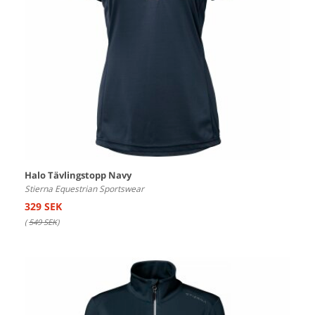
Halo Tävlingstopp Navy
Stierna Equestrian Sportswear
329 SEK
(
549 SEK
)