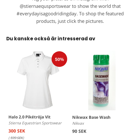
@stiernaequsportswear to show the world that
#everydayisagoodridingday. To shop the featured
products, just click the pictures.
Du kanske också är intresserad av
Halo 2.0 Pikétröja Vit
Nikwax Base Wash
Stierna Equestrian Sportswear
Nikvax
300 SEK
90 SEK
(
599 SEK
)