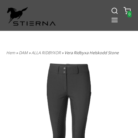
0
-15% PÅ ALLT! ANGE KOD
BLACK2024
Hem
»
DAM
»
ALLA RIDBYXOR
» Vera Ridbyxa Helskodd Stone