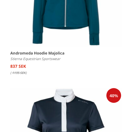
Andromeda Hoodie Majolica
Stierna Equestrian Sportswear
837 SEK
(
1195 SEK
)