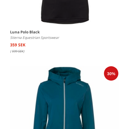
Luna Polo Black
Stierna Equestrian Sportswear
359 SEK
(
599 SEK
)