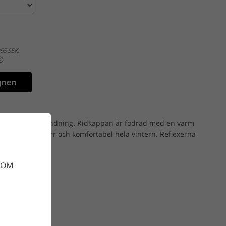
95 SEK)
gnen
kappa med god andning. Ridkappan är fodrad med en varm
ig garanterat torr och komfortabel hela vintern. Reflexerna
DOM