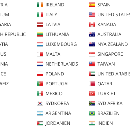
RIA
IRELAND
SPAIN
GIUM
ITALY
UNITED STATE
ARIA
LATVIA
KANADA
H REPUBLIC
LITHUANIA
AUSTRALIA
TIA
LUXEMBOURG
NYA ZEALAND
RUS
MALTA
SINGAPORE
NIA
NETHERLANDS
TAIWAN
NCE
POLAND
UNITED ARAB 
WEIZ
PORTUGAL
QATAR
MEXICO
TURKIET
SYDKOREA
SYD AFRIKA
ARGENTINA
BRAZILIEN
JORDANIEN
INDIEN