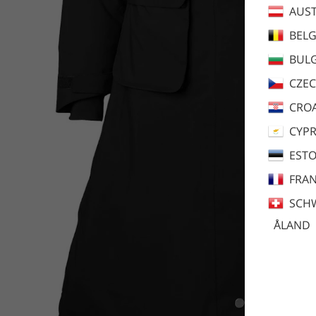
AUST
BEL
BULG
CZEC
CROA
CYP
ESTO
FRA
SCH
ÅLAND