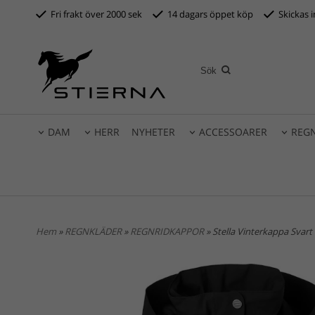
Fri frakt över 2000 sek
14 dagars öppet köp
S
kickas 
DAM
HERR
NYHETER
ACCESSOARER
REG
Hem
»
REGNKLÄDER
»
REGNRIDKAPPOR
» Stella Vinterkappa Svart