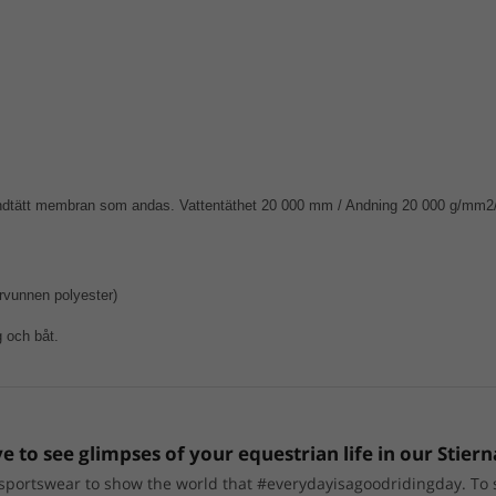
ndtätt membran som andas. Vattentäthet 20 000 mm / Andning 20 000 g/mm2/2
rvunnen polyester)
g och båt.
e to see glimpses of your equestrian life in our Stiern
portswear to show the world that #everydayisagoodridingday. To sho