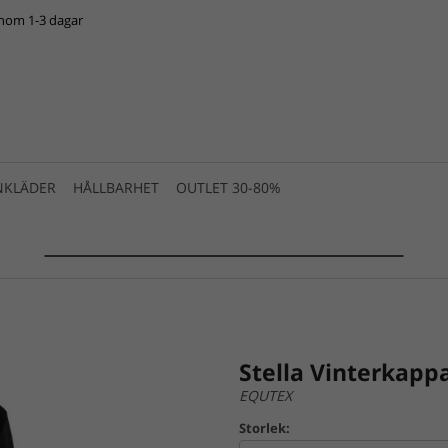
inom 1-3 dagar
NKLÄDER
HÅLLBARHET
OUTLET 30-80%
SUMMER SALE 2025 is live! >>>
Stella Vinterkapp
EQUTEX
Storlek: