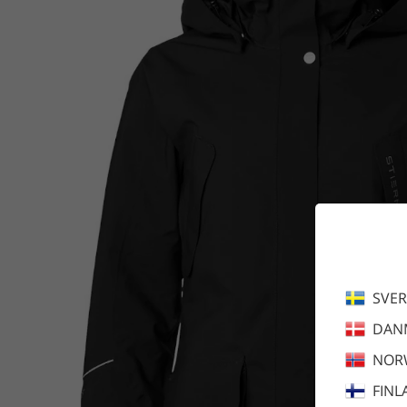
SVER
DAN
NOR
FINL