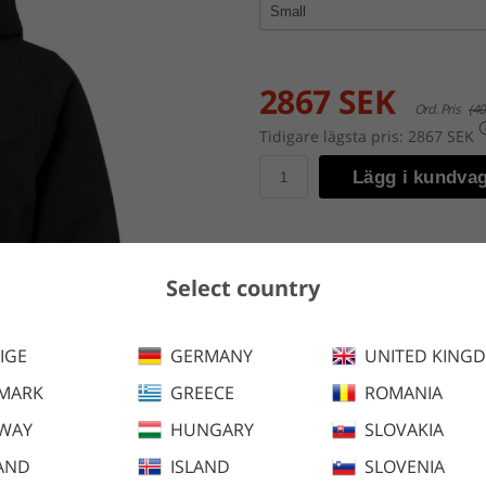
2867 SEK
Ord. Pris
(40
Tidigare lägsta pris:
2867 SEK
Lägg i kundva
En vatten- och vindtät vinter
Select country
lättviktsvaddering och håller d
håller dig synlig och skyddad.
IGE
GERMANY
UNITED KING
Finns även i följande färger:
MARK
GREECE
ROMANIA
WAY
HUNGARY
SLOVAKIA
AND
ISLAND
SLOVENIA