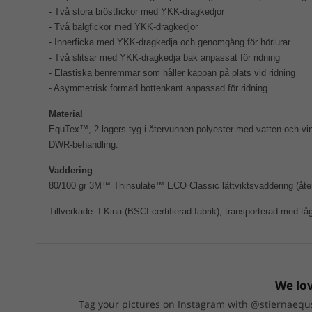
- Två stora bröstfickor med YKK-dragkedjor
- Två bälgfickor med YKK-dragkedjor
- Innerficka med YKK-dragkedja och genomgång för hörlurar
- Två slitsar med YKK-dragkedja bak anpassat för ridning
- Elastiska benremmar som håller kappan på plats vid ridning
- Asymmetrisk formad bottenkant anpassad för ridning
Material
EquTex™, 2-lagers tyg i återvunnen polyester med vatten-och vi
DWR-behandling.
Vaddering
80/100 gr 3M™ Thinsulate™ ECO Classic lättviktsvaddering (åte
Tillverkade: I Kina (BSCI certifierad fabrik), transporterad med tå
We lov
Tag your pictures on Instagram with @stiernaequs