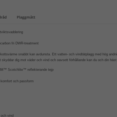
lråd
Plaggmått
viktsvaddering
rocarbon fri DWR-treatment
kottsvärme snabbt kan avdunsta. Ett vatten- och vindtätplagg med hög andnin
 skyddar dig mot väder och vind och oavsett förhållande kan du och din häst 
 3M™ Scotchlite™ reflekterande tejp
r komfort och passform
 och vind