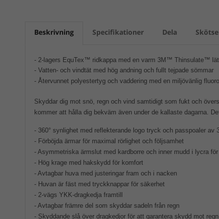
Beskrivning
Specifikationer
Dela
Skötse
- 2-lagers EquTex™ ridkappa med en varm 3M™ Thinsulate™ lätt
- Vatten- och vindtät med hög andning och fullt tejpade sömmar
- Återvunnet polyestertyg och vaddering med en miljövänlig fluo
Skyddar dig mot snö, regn och vind samtidigt som fukt och övers
kommer att hålla dig bekväm även under de kallaste dagarna. Det
- 360° synlighet med reflekterande logo tryck och passpoaler av
- Förböjda ärmar för maximal rörlighet och följsamhet
- Asymmetriska ärmslut med kardborre och inner mudd i lycra fö
- Hög krage med hakskydd för komfort
- Avtagbar huva med justeringar fram och i nacken
- Huvan är fäst med tryckknappar för säkerhet
- 2-vägs YKK-dragkedja framtill
- Avtagbar främre del som skyddar sadeln från regn
- Skyddande slå över dragkedjor för att garantera skydd mot regn