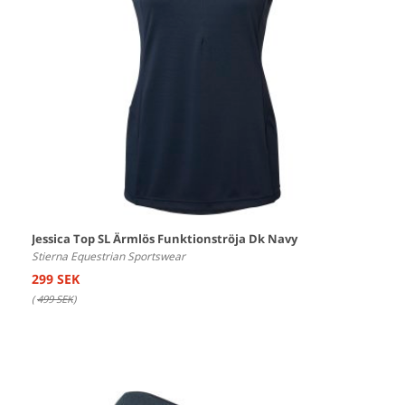
Jessica Top SL Ärmlös Funktionströja Dk Navy
Stierna Equestrian Sportswear
299 SEK
(
499 SEK
)