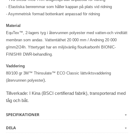
- Elastiska benremmar som håller kappan på plats vid ridning
- Asymmetrisk formad bottenkant anpassad för ridning
Material
EquTex™, 2-lagers tyg i återvunnen polyester med vatten-och vindtätt
membran som andas. Vattentäthet 20 000 mm / Andning 20 000
g/mm2/24h. Yttertyget har en miljövänlig flourkarbonfri BIONIC-
FINISH® DWR-behandling.
Vaddering
80/100 gr 3M™ Thinsulate™ ECO Classic lättviktsvaddering
).
(återvunnen polyester
Tillverkade: I Kina (BSCI certifierad fabrik), transporterad med
tåg och båt.
SPECIFIKATIONER
DELA