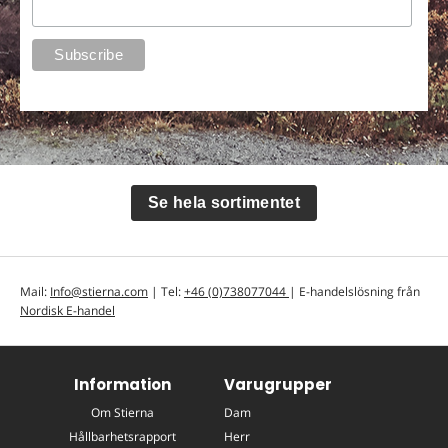
Se hela sortimentet
Mail:
Info@stierna.com
| Tel:
+46 (0)738077044
| E-handelslösning från
Nordisk E-handel
Information
Varugrupper
Om Stierna
Dam
Hållbarhetsrapport
Herr