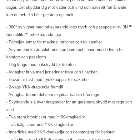
dagar. Det skyddar dig mot väder och vind och oavsett förhållande
kan du och din häst prestera optimalt.
- 360° synlighet med reflekterande logo tryck och passpoaler av 3M™
Scotchlite™ reflekterande tejp
- Förböjda ärmar för maximal rörlighet och följsamhet
- Asymmetriska ärmslut med kardborre och inner mudd i lycra för
komfort och passform
- Hög krage med hakskydd för komfort
- Avtagbar huva med justeringar fram och i nacken
- Huvan är fäst med tryckknappar för säkerhet
- 2-vägs YKK-dragkedja framtill
- Avtagbar främre del som skyddar sadeln från regn
- Skyddande slå över dragkedjor för att garantera skydd mot regn och
vind
- Två stora bröstfickor med YKK-dragkedjor
- Två bälgfickor med YKK-dragkedjor
- Innerficka med YKK-dragkedja och genomgång för hörlurar
- Två slitsar med YKK-dragkedja bak anpassat för ridning