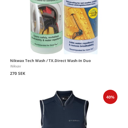
Nikwax Tech Wash / TX.Direct Wash-In Duo
Nikvax
270 SEK