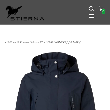
0
-15% PÅ ALLT! ANGE KOD
BLACK2024
Hem
»
DAM
»
RIDKAPPOR
» Stella Vinterkappa Navy