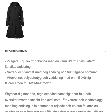
BESKRIVNING
- 2-lagers EquTex™ ridkappa med en varm 3M™ Thinsulate™
lättviktsvaddering
- Vatten- och vindtät med hög andning och fullt tejpade sömmar
- Återvunnet polyestertyg och vaddering med en miljövänlig
ent
fluorocarbon fri DWR-treatm
Skyddar dig mot snö, regn och vind samtidigt som fukt och
överskottsvärme snabbt kan avdunsta. Ett vatten- och vindtätplagg
med hög andning, alla sömmar är tejpade och en dun-fri lättvikts
vaddering som kommer att hålla dig bekväm även under de kallaste