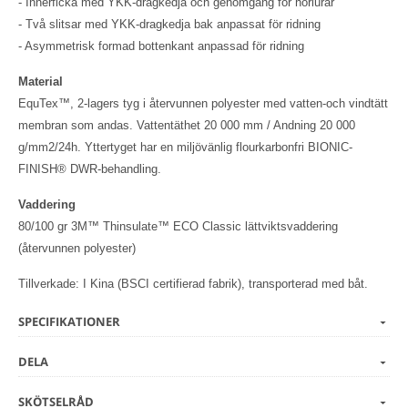
- Innerficka med YKK-dragkedja och genomgång för hörlurar
- Två slitsar med YKK-dragkedja bak anpassat för ridning
- Asymmetrisk formad bottenkant anpassad för ridning
Material
EquTex™, 2-lagers tyg i återvunnen polyester med vatten-och vindtätt
membran som andas. Vattentäthet 20 000 mm / Andning 20 000
g/mm2/24h. Yttertyget har en miljövänlig flourkarbonfri BIONIC-
FINISH® DWR-behandling.
Vaddering
80/100 gr 3M™ Thinsulate™ ECO Classic lättviktsvaddering
(återvunnen polyester)
Tillverkade: I Kina (BSCI certifierad fabrik), transporterad med båt.
SPECIFIKATIONER
DELA
SKÖTSELRÅD