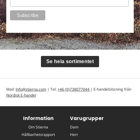
Se hela sortimentet
Mail:
Info@stierna.com
| Tel:
+46 (0)738077044
| E-handelslösning från
Nordisk E-handel
Information
Varugrupper
Om Stierna
Dam
Hållbarhetsrapport
Herr