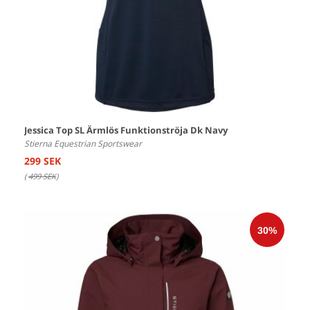
Jessica Top SL Ärmlös Funktionströja Dk Navy
Stierna Equestrian Sportswear
299 SEK
(
499 SEK
)