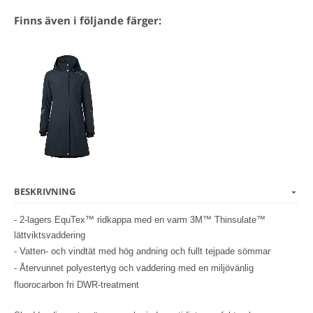
Finns även i följande färger:
BESKRIVNING
- 2-lagers EquTex™ ridkappa med en varm 3M™ Thinsulate™
lättviktsvaddering
- Vatten- och vindtät med hög andning och fullt tejpade sömmar
- Återvunnet polyestertyg och vaddering med en miljövänlig
fluorocarbon fri DWR-treatment