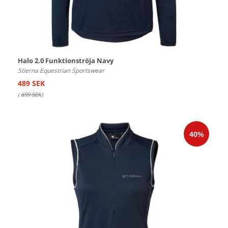
Halo 2.0 Funktionströja Navy
Stierna Equestrian Sportswear
489 SEK
(
699 SEK
)