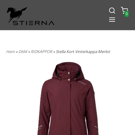
0
-15% PÅ ALLT! ANGE KOD
BLACK2024
Hem
»
DAM
»
RIDKAPPOR
» Stella Kort Vinterkappa Merlot