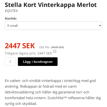
Stella Kort Vinterkappa Merlot
EQUTEX
Storlek:
2447 SEK
Ord. Pris
(3495 SEK)
Tidigare lägsta pris:
2447 SEK
Lägg i kundvagnen
En vatten- och vindtät vinterkappa i stretchtyg med god
andning. Ridkappan är fodrad med en varm
lättviktsvaddering och håller dig garanterat torr och
komfortabel hela vintern. Scotchlite™ reflexerna håller dig
synlig och skyddad.