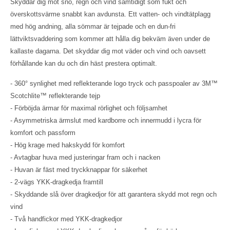
Skyddar dig mot snö, regn och vind samtidigt som fukt och
överskottsvärme snabbt kan avdunsta. Ett vatten- och vindtätplagg
med hög andning, alla sömmar är tejpade och en dun-fri
lättviktsvaddering som kommer att hålla dig bekväm även under de
kallaste dagarna. Det skyddar dig mot väder och vind och oavsett
förhållande kan du och din häst prestera optimalt.
- 360° synlighet med reflekterande logo tryck och passpoaler av 3M™
Scotchlite™ reflekterande tejp
- Förböjda ärmar för maximal rörlighet och följsamhet
- Asymmetriska ärmslut med kardborre och innermudd i lycra för
komfort och passform
- Hög krage med hakskydd för komfort
- Avtagbar huva med justeringar fram och i nacken
- Huvan är fäst med tryckknappar för säkerhet
- 2-vägs YKK-dragkedja framtill
- Skyddande slå över dragkedjor för att garantera skydd mot regn och
vind
- Två handfickor med YKK-dragkedjor