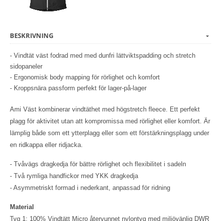
BESKRIVNING
- Vindtät väst fodrad med med dunfri lättviktspadding och stretch
sidopaneler
- Ergonomisk body mapping för rörlighet och komfort
- Kroppsnära passform perfekt för lager-på-lager
Ami Väst kombinerar vindtäthet med högstretch fleece. Ett perfekt
plagg för aktivitet utan att kompromissa med rörlighet eller komfort. Är
lämplig både som ett ytterplagg eller som ett förstärkningsplagg under
en ridkappa eller ridjacka.
- Tvåvägs dragkedja för bättre rörlighet och flexibilitet i sadeln
- Två rymliga handfickor med YKK dragkedja
- Asymmetriskt formad i nederkant, anpassad för ridning
Material
Tyg 1: 100% Vindtätt Micro återvunnet nylontyg med miljövänlig DWR