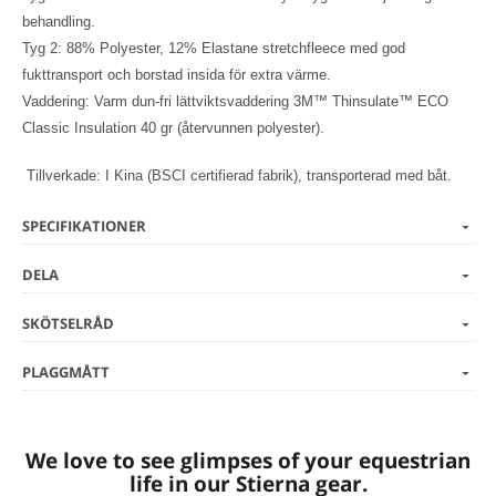
behandling.
Tyg 2: 88% Polyester, 12% Elastane stretchfleece med god
fukttransport och borstad insida för extra värme.
Vaddering: Varm dun-fri lättviktsvaddering 3M™ Thinsulate™ ECO
Classic Insulation 40 gr (återvunnen polyester).
Tillverkade: I Kina (BSCI certifierad fabrik), transporterad med båt.
SPECIFIKATIONER
DELA
SKÖTSELRÅD
PLAGGMÅTT
We love to see glimpses of your equestrian
life in our Stierna gear.