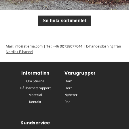
Se hela sortimentet
Mail:
Info@stierna.com
| Tel:
+46 (0)738077044
| E-handelslösning från
Nordisk E-handel
Information
Varugrupper
Om Stierna
Dam
Hållbarhetsrapport
Herr
Material
Nyheter
Kontakt
Rea
Kundservice