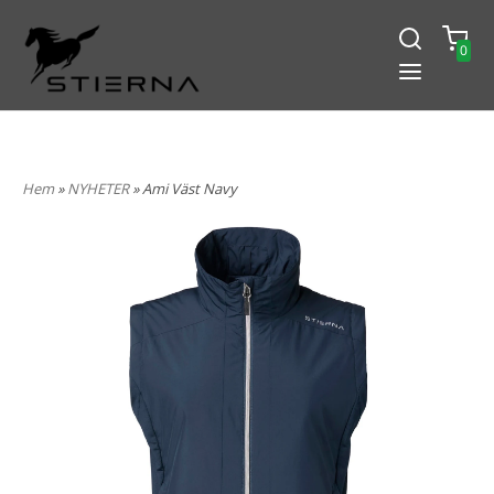
0
-15% PÅ ALLT! ANGE KOD
BLACK2024
Hem
»
NYHETER
» Ami Väst Navy