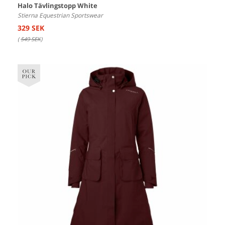
Halo Tävlingstopp White
Stierna Equestrian Sportswear
329 SEK
(
549 SEK
)