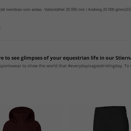
dtätt membran som andas. Vattentäthet 20 000 mm / Andning 20 000 g/mm2/
t.
e to see glimpses of your equestrian life in our Stiern
portswear to show the world that #everydayisagoodridingday. To sho