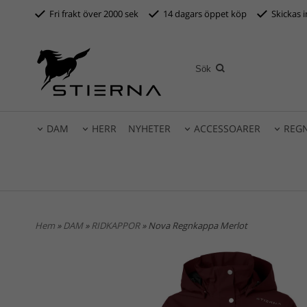
Fri frakt över 2000 sek
14 dagars öppet köp
S
kickas 
DAM
HERR
NYHETER
ACCESSOARER
REG
Hem
»
DAM
»
RIDKAPPOR
» Nova Regnkappa Merlot