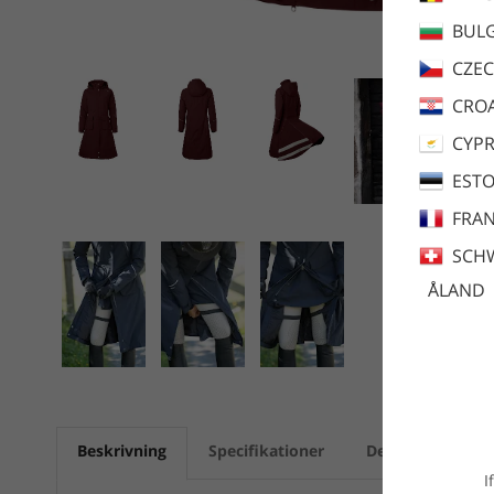
BULG
CZEC
CROA
CYP
ESTO
FRA
SCH
ÅLAND
Beskrivning
Specifikationer
Dela
Skötse
I