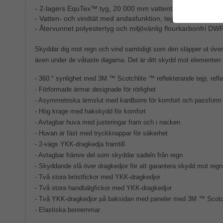
- 2-lagers EquTex™ tyg, 20 000 mm vattentäthet och 20 0
- Vatten- och vindtät med andasfunktion, tejpade sömmar
- Återvunnet polyestertyg och miljövänlig flourkarbonfri D
Skyddar dig mot regn och vind samtidigt som den släpper ut öve
även under de våtaste dagarna. Det är ditt skydd mot elementen o
- 360 ° synlighet med 3M ™ Scotchlite ™ reflekterande tejp, refl
- Förformade ärmar designade för rörlighet
- Asymmetriska ärmslut med kardborre för komfort och passform
- Hög krage med hakskydd för komfort
- Avtagbar huva med justeringar fram och i nacken
- Huvan är fäst med tryckknappar för säkerhet
- 2-vägs YKK-dragkedja framtill
- Avtagbar främre del som skyddar sadeln från regn
- Skyddande slå över dragkedjor för att garantera skydd mot regn
- Två stora bröstfickor med YKK-dragkedjor
- Två stora handbälgfickor med YKK-dragkedjor
- Två YKK-dragkedjor på baksidan med paneler med 3M ™ Scotchl
- Elastiska benremmar