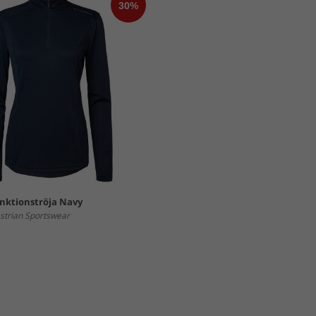
unktionströja Navy
strian Sportswear