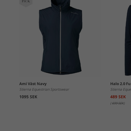
Ami Väst Navy
Halo 2.0 F
Stierna Equestrian Sportswear
Stierna Eque
1095 SEK
489 SEK
(
699 SEK
)