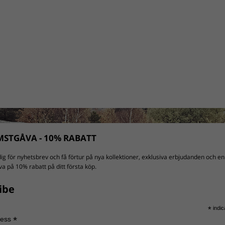
STGÅVA - 10% RABATT
ig för nyhetsbrev och få förtur på nya kollektioner, exklusiva erbjudanden och en
a på 10% rabatt på ditt första köp.
ibe
*
indic
*
ress