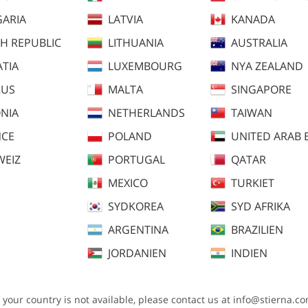
ARIA
LATVIA
KANADA
H REPUBLIC
LITHUANIA
AUSTRALIA
TIA
LUXEMBOURG
NYA ZEALAND
RUS
MALTA
SINGAPORE
NIA
NETHERLANDS
TAIWAN
NCE
POLAND
UNITED ARAB 
WEIZ
PORTUGAL
QATAR
MEXICO
TURKIET
SYDKOREA
SYD AFRIKA
ARGENTINA
BRAZILIEN
JORDANIEN
INDIEN
lråd
Plaggmått
f your country is not available, please contact us at
info@stierna.c