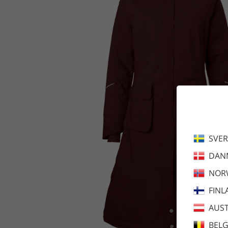
SVER
DAN
NOR
FINL
AUST
BEL