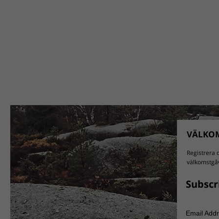
VÄLKOM
Registrera d
välkomstgåv
Subscr
Email Add