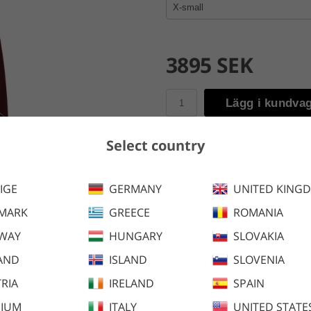
3895 SEK
Lägg i kundva
Select country
En vatten- och vindtät regnka
torr och bekväm och de reflekte
IGE
GERMANY
UNITED KING
Finns även i följande färger:
MARK
GREECE
ROMANIA
WAY
HUNGARY
SLOVAKIA
AND
ISLAND
SLOVENIA
RIA
IRELAND
SPAIN
GIUM
ITALY
UNITED STATE