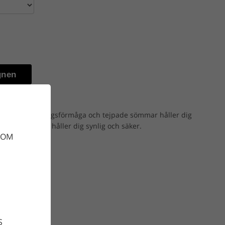
gnen
ppa. God andningsförmåga och tejpade sömmar håller dig
rande delarna håller dig synlig och säker.
DOM
S