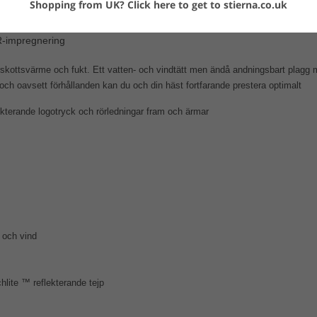
Shopping from UK?
Click here to get to stierna.co.uk
00 g/m2/24h andning
WR-impregnering
rskottsvärme och fukt. Ett vatten- och vindtätt men ändå andningsbart plagg
ch oavsett förhållanden kan du och din häst fortfarande prestera optimalt
ekterande logotryck och rörledningar fram och ärmar
 och vind
ite ™ reflekterande tejp