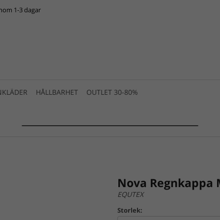
inom 1-3 dagar
NKLÄDER
HÅLLBARHET
OUTLET 30-80%
SUMMER SALE 2025 is live! >>>
Nova Regnkappa 
EQUTEX
Storlek: