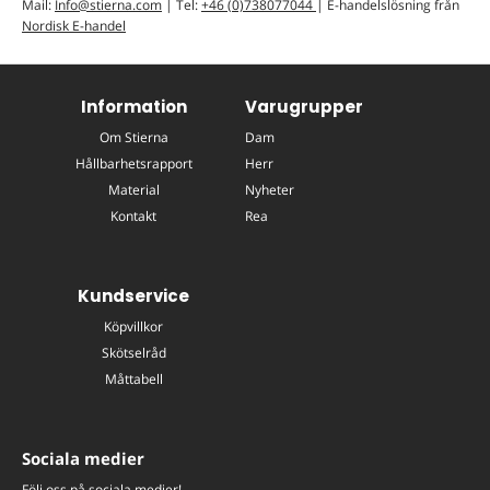
Mail:
Info@stierna.com
| Tel:
+46 (0)738077044
| E-handelslösning från
Nordisk E-handel
Information
Varugrupper
Om Stierna
Dam
Hållbarhetsrapport
Herr
Material
Nyheter
Kontakt
Rea
Kundservice
Köpvillkor
Skötselråd
Måttabell
Sociala medier
Följ oss på sociala medier!