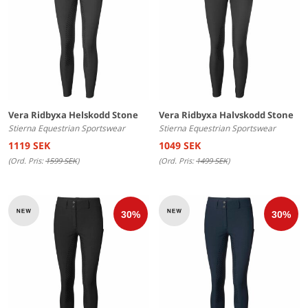
Vera Ridbyxa Helskodd Stone
Vera Ridbyxa Halvskodd Stone
Stierna Equestrian Sportswear
Stierna Equestrian Sportswear
1119 SEK
1049 SEK
(Ord. Pris:
1599 SEK
)
(Ord. Pris:
1499 SEK
)