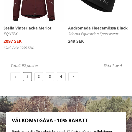
Stella Vinterjacka Merlot
Andromeda Fleecemössa Black
EQUTEX
Stierna Equestrian Sportswear
2097 SEK
249 SEK
(Ord. Pris:
2995 SEK
)
Totalt 92 poster
Sida 1 av 4
2
3
4
1
VÄLKOMSTGÅVA - 10% RABATT
Registrera dig för nyhetsbrev och få förtur på nya kollektioner,