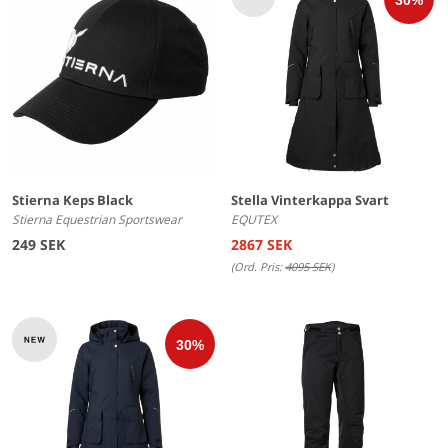
Stierna Keps Black
Stella Vinterkappa Svart
Stierna Equestrian Sportswear
EQUTEX
249 SEK
2867 SEK
(Ord. Pris:
4095 SEK
)