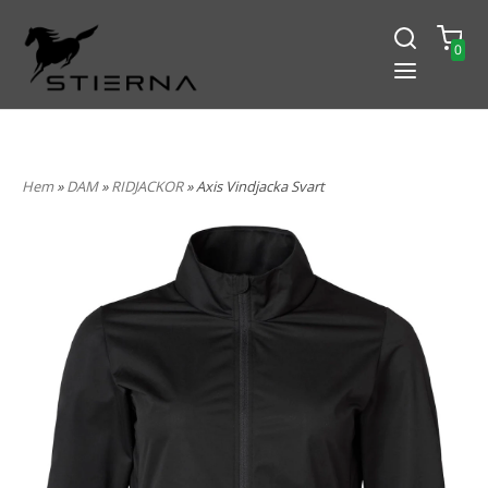
0
-15% PÅ ALLT! ANGE KOD
BLACK2024
Hem
»
DAM
»
RIDJACKOR
» Axis Vindjacka Svart