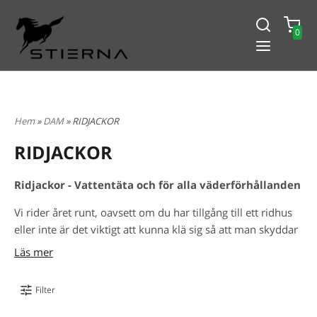
0
-15% PÅ ALLT! ANGE KOD
BLACK2024
Hem
»
DAM
» RIDJACKOR
RIDJACKOR
Ridjackor - Vattentäta och för alla väderförhållanden
Vi rider året runt, oavsett om du har tillgång till ett ridhus
eller inte är det viktigt att kunna klä sig så att man skyddar
sig mot vind, regn och kyla. Vi erbjuder ridjackor för dam
Läs mer
som passar alla väderförhållanden. Under dess diskreta yta
döljer sig mängder av genomtänkta detaljer och
Filter
funktionella material som är anpassade för ridning. Våra
vind- och vattentäta ridjackor har fullt tejpade sömmar och