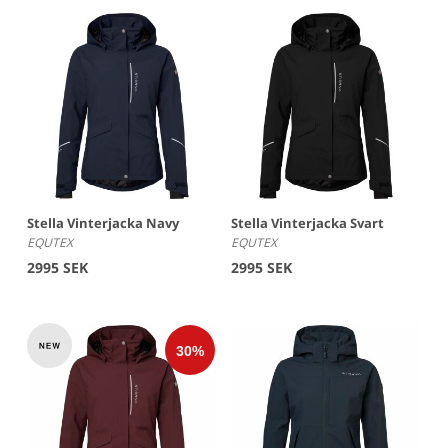
vårt unika vattentäta Equtex™ membran. Våra stoppade
ridjackor har alla 3M Thinsulate fyllning som är gjort för att
efterlikna dun. Detta innebär att du får en varm ridjacka
som är lätt att sköta samtidigt som inga djur kommer till
skada. Vår kollektion är uppbyggd på tre-lagers principen
och ridjackorna är det lager tre som är ditt skydd mot
väder och vind som gör att du tillsammans med din häst,
oavsett väder kan prestera optimalt.
Stella Vinterjacka Navy
Stella Vinterjacka Svart
EQUTEX
EQUTEX
Ridjackor för dam som andas
2995 SEK
2995 SEK
Våra vattentäta ridjackor för dam har ett membran som
heter Equtex™ som skyddar dig mot regn och snö
samtidigt som den låter kroppens överskottsvärme och
fukt släpps ut.
En ultratunn film lamineras (limmas under tryck) på
insidan av yttertyget ihop med ett skyddande foder. Filmen
släpper igenom vattenmolekyler i form av ånga från