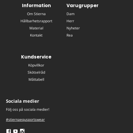
Information
Varugrupper
Om Stierna
Dam
Hållbarhetsrapport
Herr
Material
Nyheter
Kontakt
Rea
Kundservice
Köpvillkor
Skötselråd
Måttabell
Sociala medier
Följ oss på sociala medier!
#stiernaequsportswear
Följ
Följ
Följ