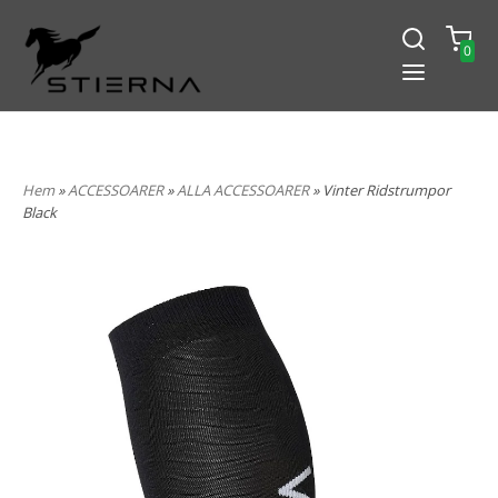
0
-15% PÅ ALLT! ANGE KOD
BLACK2024
Hem
»
ACCESSOARER
»
ALLA ACCESSOARER
» Vinter Ridstrumpor
Black