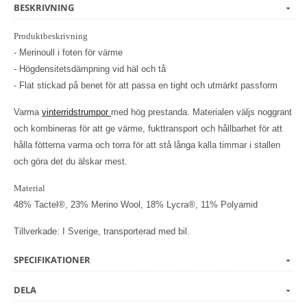
BESKRIVNING
Produktbeskrivning
- Merinoull i foten för värme
- Högdensitetsdämpning vid häl och tå
- Flat stickad på benet för att passa en tight och utmärkt passform
Varma
vinterridstrumpor
med hög prestanda. Materialen väljs noggrant
och kombineras för att ge värme, fukttransport och hållbarhet för att
hålla fötterna varma och torra för att stå långa kalla timmar i stallen
och göra det du älskar mest.
Material
48% Tactel®, 23% Merino Wool, 18% Lycra®, 11% Polyamid
Tillverkade: I Sverige, transporterad med bil.
SPECIFIKATIONER
DELA