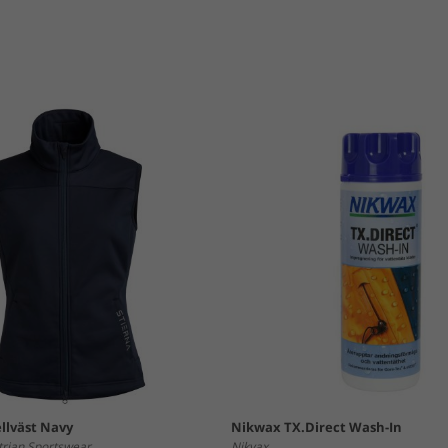
llväst Navy
Nikwax TX.Direct Wash-In
trian Sportswear
Nikvax