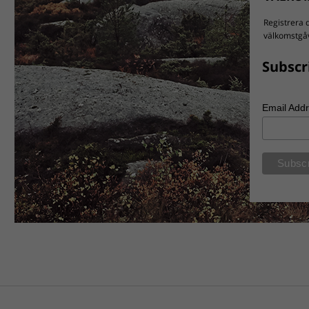
Registrera d
välkomstgåv
Subscr
Email Add