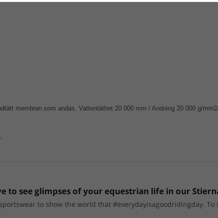
ndtätt membran som andas. Vattentäthet 20 000 mm / Andning 20 000 g/mm2/2
t.
e to see glimpses of your equestrian life in our Stiern
portswear to show the world that #everydayisagoodridingday. To sho