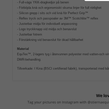
- Full-vägs YKK-dragkedjor på benen
- Förböjda knä och ergonomiskt skurna linjer för full rörlighet
- Silicon grepp i sits och vid knä för Perfect Grip™
- Reflex tryck och passpoaler av 3M™ Scotchlite™ reflex
- Justerbar midja för individuell anpassning
- Logo tryckknapp vid midja och benavslut
- Justerbar fotrem
- Förstärkning vid benavslut för ökad hållbarhet
Material
EquTex™, 2-lagers tyg i återvunnen polyester med vatten-och vi
DWR-behandling.
Tillverkade: I Kina (BSCI certifierad fabrik), transporterad med bå
We lov
Tag your pictures on Instagram with @stiernaequs