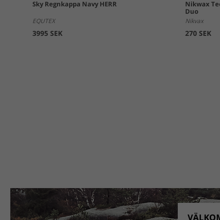
Sky Regnkappa Navy HERR
Nikwax Tec
Duo
EQUTEX
Nikvax
3995 SEK
270 SEK
VÄLKOM