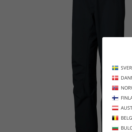
SVER
DAN
NOR
FINL
AUST
BEL
BULG