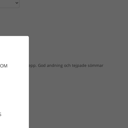
gnen
xa med silikongrepp. God andning och tejpade sömmar
DOM
.
S