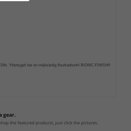
4h. Yttertyget har en miljövänlig flourkarbonfri BIONIC-FINISH®
a gear.
p the featured products, just click the pictures.