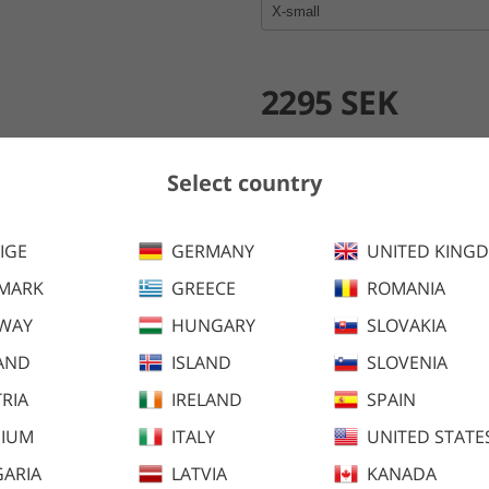
2295 SEK
Lägg i kundva
Select country
En vatten- och vindtät regnby
IGE
GERMANY
UNITED KING
håller dig torr och komfortabel
MARK
GREECE
ROMANIA
Finns även i följande färger:
WAY
HUNGARY
SLOVAKIA
AND
ISLAND
SLOVENIA
RIA
IRELAND
SPAIN
GIUM
ITALY
UNITED STATE
ARIA
LATVIA
KANADA