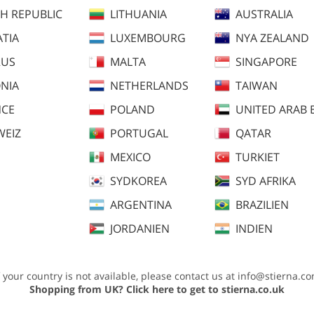
H REPUBLIC
LITHUANIA
AUSTRALIA
TIA
LUXEMBOURG
NYA ZEALAND
RUS
MALTA
SINGAPORE
NIA
NETHERLANDS
TAIWAN
NCE
POLAND
UNITED ARAB 
WEIZ
PORTUGAL
QATAR
MEXICO
TURKIET
SYDKOREA
SYD AFRIKA
lråd
Plaggmått
ARGENTINA
BRAZILIEN
JORDANIEN
INDIEN
R-treatment
f your country is not available, please contact us at
info@stierna.c
värme snabbt kan avdunsta. Ett vatten- och vindtätplagg med hög andning, al
Shopping from UK?
Click here to get to stierna.co.uk
rhållande kan du och din häst prestera optimalt.