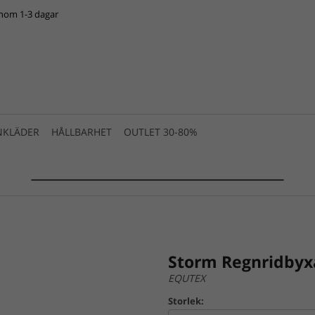
inom 1-3 dagar
NKLÄDER
HÅLLBARHET
OUTLET 30-80%
SUMMER SALE 2025 is live! >>>
Storm Regnridbyx
EQUTEX
Storlek: