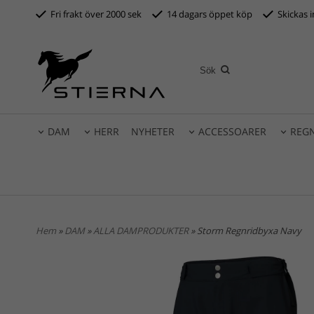
Fri frakt över 2000 sek
14 dagars öppet köp
S
kickas 
DAM
HERR
NYHETER
ACCESSOARER
REG
Hem
»
DAM
»
ALLA DAMPRODUKTER
» Storm Regnridbyxa Navy