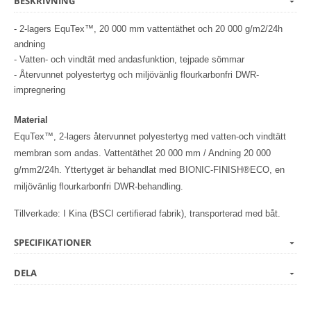
BESKRIVNING
- 2-lagers EquTex™, 20 000 mm vattentäthet och 20 000 g/m2/24h
andning
- Vatten- och vindtät med andasfunktion, tejpade sömmar
- Återvunnet polyestertyg och miljövänlig flourkarbonfri DWR-
impregnering
Material
EquTex™, 2-lagers återvunnet polyestertyg med vatten-och vindtätt
membran som andas. Vattentäthet 20 000 mm / Andning 20 000
g/mm2/24h. Yttertyget är behandlat med BIONIC-FINISH®ECO, en
miljövänlig flourkarbonfri DWR-behandling.
Tillverkade: I Kina (BSCI certifierad fabrik), transporterad med båt.
SPECIFIKATIONER
DELA