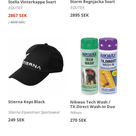
Storm Regnjacka Svart
Stella Vinterkappa Svart
EQUTEX
EQUTEX
2895 SEK
2867 SEK
(
4095 SEK
)
Stierna Keps Black
Nikwax Tech Wash /
TX.Direct Wash-In Duo
Stierna Equestrian Sportswear
Nikvax
249 SEK
270 SEK