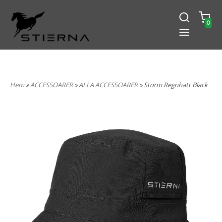
0
-15% PÅ ALLT! ANGE KOD
BLACK2024
Hem
»
ACCESSOARER
»
ALLA ACCESSOARER
» Storm Regnhatt Black