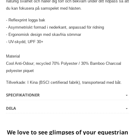
naturlig svalhet och håller dig torr och bekväm under ditt ridpass så att
du kan fokusera på samspelet med hästen.
- Reflexprint logga bak
- Asymmetriskt formad i nederkant, anpassad för ridning
- Ergonomisk design med skavfria sömmar
- UV-skydd, UPF 30+
Material
Cool Anti-Odour; recycled 70% Polyester / 30% Bamboo Charcoal
polyester piquet
Tillverkade: I Kina (BSCI certifierad fabrik), transporterad med båt.
SPECIFIKATIONER
DELA
We love to see glimpses of your equestrian