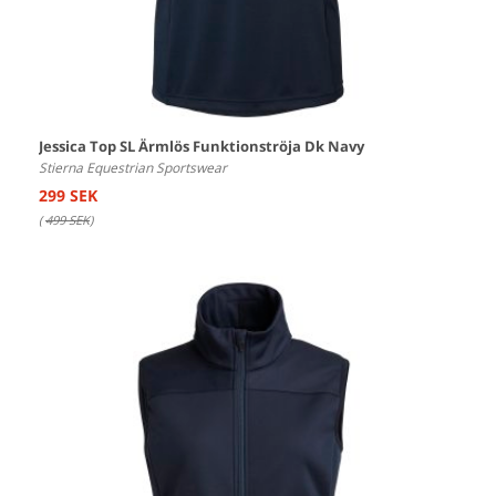
Jessica Top SL Ärmlös Funktionströja Dk Navy
Stierna Equestrian Sportswear
299 SEK
(
499 SEK
)