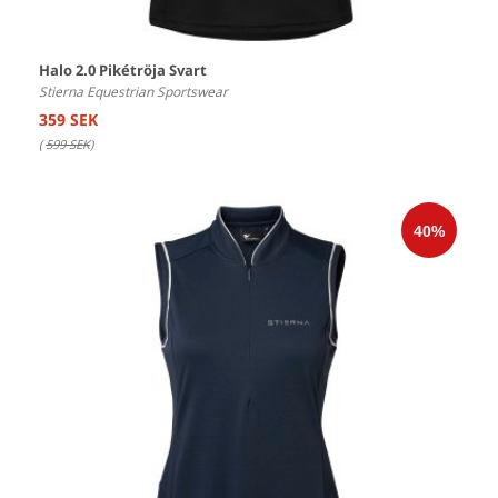
Halo 2.0 Pikétröja Svart
Stierna Equestrian Sportswear
359 SEK
(
599 SEK
)