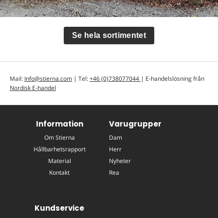
Se hela sortimentet
Mail:
Info@stierna.com
| Tel:
+46 (0)738077044
| E-handelslösning från
Nordisk E-handel
Information
Varugrupper
Om Stierna
Dam
Hållbarhetsrapport
Herr
Material
Nyheter
Kontakt
Rea
Kundservice