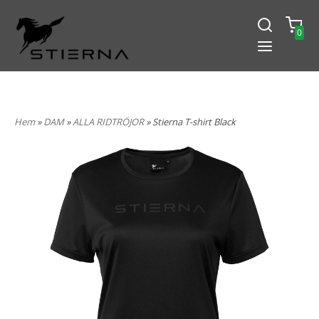
0
-15% PÅ ALLT! ANGE KOD
BLACK2024
Hem
»
DAM
»
ALLA RIDTRÖJOR
» Stierna T-shirt Black