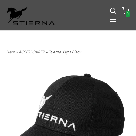
0
-15% PÅ ALLT! ANGE KOD
BLACK2024
Hem
»
ACCESSOARER
» Stierna Keps Black