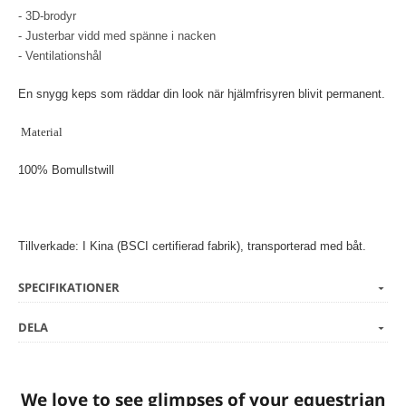
- 3D-brodyr
- Justerbar vidd med spänne i nacken
- Ventilationshål
En snygg keps som räddar din look när hjälmfrisyren blivit permanent.
Material
100% Bomullstwill
Tillverkade: I Kina (BSCI certifierad fabrik), transporterad med båt.
SPECIFIKATIONER
DELA
We love to see glimpses of your equestrian