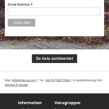
*
Email Address
Se hela sortimentet
Mail:
Info@stierna.com
| Tel:
+46 (0)738077044
| E-handelslösning från
Nordisk E-handel
Information
Varugrupper