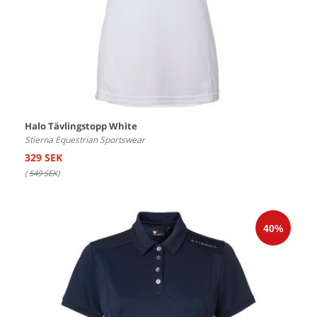
Halo Tävlingstopp White
Stierna Equestrian Sportswear
329 SEK
(
549 SEK
)