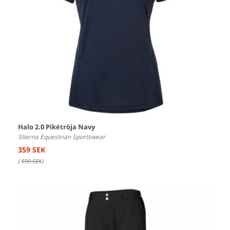
Halo 2.0 Pikétröja Navy
Stierna Equestrian Sportswear
359 SEK
(
599 SEK
)