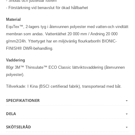
- Snölås och justerbar fotrem
- Förstärkning vid benavslut för ökad hållbarhet
Material
EquTex™, 2-lagers tyg i återvunnen polyester med vatten-och vindtätt
membran som andas. Vattentäthet 20 000 mm / Andning 20 000
g/mm2/24h. Yttertyget har en miljövänlig flourkarbonfri BIONIC-
FINISH® DWR-behandling.
Vaddering
80gr 3M™ Thinsulate™ ECO Classic lättviktsvaddering (återvunnen
polyester).
Tillverkade: I Kina (BSCI certifierad fabrik), transporterad med båt.
SPECIFIKATIONER
DELA
SKÖTSELRÅD