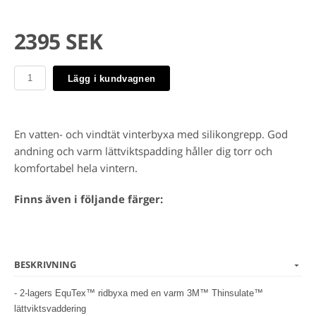
2395 SEK
Lägg i kundvagnen
En vatten- och vindtät vinterbyxa med silikongrepp. God
andning och varm lättviktspadding håller dig torr och
komfortabel hela vintern.
Finns även i följande färger:
BESKRIVNING
- 2-lagers EquTex™ ridbyxa med en varm 3M™ Thinsulate™
lättviktsvaddering