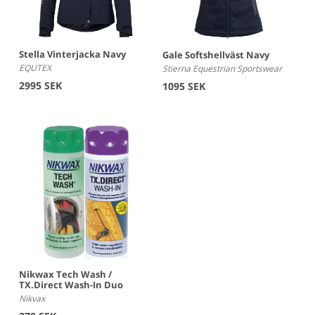
Stella Vinterjacka Navy
Gale Softshellväst Navy
EQUTEX
Stierna Equestrian Sportswear
2995 SEK
1095 SEK
Nikwax Tech Wash /
TX.Direct Wash-In Duo
Nikvax