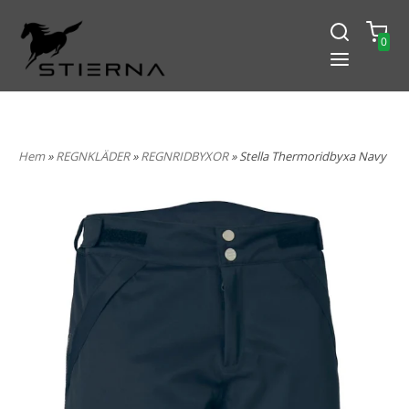
0
-15% PÅ ALLT! ANGE KOD
BLACK2024
Hem
»
REGNKLÄDER
»
REGNRIDBYXOR
» Stella Thermoridbyxa Navy