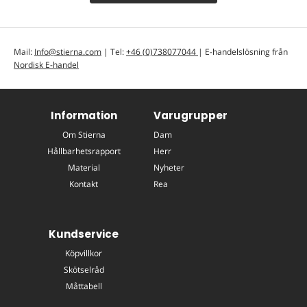
Mail:
Info@stierna.com
| Tel:
+46 (0)738077044
| E-handelslösning från
Nordisk E-handel
Information
Varugrupper
Om Stierna
Dam
Hållbarhetsrapport
Herr
Material
Nyheter
Kontakt
Rea
Kundservice
Köpvillkor
Skötselråd
Måttabell