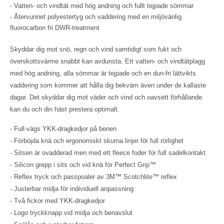
- Vatten- och vindtät med hög andning och fullt tejpade sömmar
- Återvunnet polyestertyg och vaddering med en miljövänlig
fluorocarbon fri DWR-treatment
Skyddar dig mot snö, regn och vind samtidigt som fukt och
överskottsvärme snabbt kan avdunsta. Ett vatten- och vindtätplagg
med hög andning, alla sömmar är tejpade och en dun-fri lättvikts
vaddering som kommer att hålla dig bekväm även under de kallaste
dagar. Det skyddar dig mot väder och vind och oavsett förhållande
kan du och din häst prestera optimalt.
- Full-vägs YKK-dragkedjor på benen
- Förböjda knä och ergonomiskt skurna linjer för full rörlighet
- Sitsen är ovadderad men med ett fleece foder för full sadelkontakt
- Silicon grepp i sits och vid knä för Perfect Grip™
- Reflex tryck och passpoaler av 3M™ Scotchlite™ reflex
- Justerbar midja för individuell anpassning
- Två fickor med YKK-dragkedjor
- Logo tryckknapp vid midja och benavslut