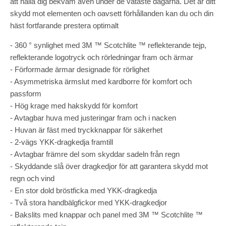
att hålla dig bekväm även under de våtaste dagarna. Det är ditt
skydd mot elementen och oavsett förhållanden kan du och din
häst fortfarande prestera optimalt
- 360 ° synlighet med 3M ™ Scotchlite ™ reflekterande tejp,
reflekterande logotryck och rörledningar fram och ärmar
- Förformade ärmar designade för rörlighet
- Asymmetriska ärmslut med kardborre för komfort och
passform
- Hög krage med hakskydd för komfort
- Avtagbar huva med justeringar fram och i nacken
- Huvan är fäst med tryckknappar för säkerhet
- 2-vägs YKK-dragkedja framtill
- Avtagbar främre del som skyddar sadeln från regn
- Skyddande slå över dragkedjor för att garantera skydd mot
regn och vind
- En stor dold bröstficka med YKK-dragkedja
- Två stora handbälgfickor med YKK-dragkedjor
- Bakslits med knappar och panel med 3M ™ Scotchlite ™