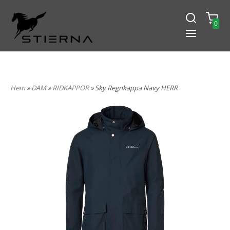
0
-15% PÅ ALLT! ANGE KOD
BLACK2024
Hem
»
DAM
»
RIDKAPPOR
» Sky Regnkappa Navy HERR