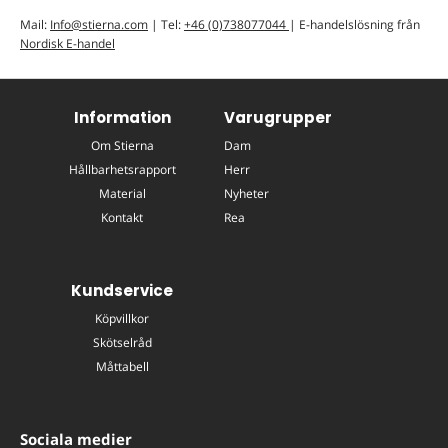
Mail:
Info@stierna.com
| Tel:
+46 (0)738077044
| E-handelslösning från
Nordisk E-handel
Information
Varugrupper
Om Stierna
Dam
Hållbarhetsrapport
Herr
Material
Nyheter
Kontakt
Rea
Kundservice
Köpvillkor
Skötselråd
Måttabell
Sociala medier