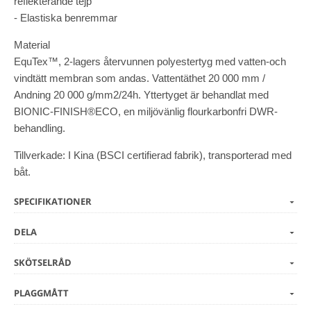
reflekterande tejp
- Elastiska benremmar
Material
EquTex™, 2-lagers återvunnen polyestertyg med vatten-och
vindtätt membran som andas. Vattentäthet 20 000 mm /
Andning 20 000 g/mm2/24h. Yttertyget är behandlat med
BIONIC-FINISH®ECO, en miljövänlig flourkarbonfri DWR-
behandling.
Tillverkade: I Kina (BSCI certifierad fabrik), transporterad med
båt.
SPECIFIKATIONER
DELA
SKÖTSELRÅD
PLAGGMÅTT