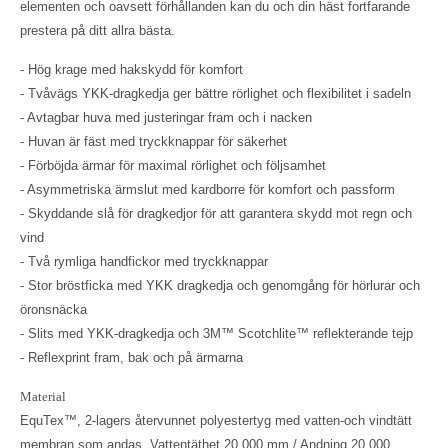
elementen och oavsett förhållanden kan du och din häst fortfarande
prestera på ditt allra bästa.
- Hög krage med hakskydd för komfort
- Tvåvägs YKK-dragkedja ger bättre rörlighet och flexibilitet i sadeln
- Avtagbar huva med justeringar fram och i nacken
- Huvan är fäst med tryckknappar för säkerhet
- Förböjda ärmar för maximal rörlighet och följsamhet
- Asymmetriska ärmslut med kardborre för komfort och passform
- Skyddande slå för dragkedjor för att garantera skydd mot regn och
vind
- Två rymliga handfickor med tryckknappar
- Stor bröstficka med YKK dragkedja och genomgång för hörlurar och
öronsnäcka
- Slits med YKK-dragkedja och 3M™ Scotchlite™ reflekterande tejp
- Reflexprint fram, bak och på ärmarna
Material
EquTex™, 2-lagers återvunnet polyestertyg med vatten-och vindtätt
membran som andas. Vattentäthet 20 000 mm / Andning 20 000