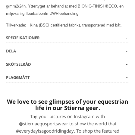
g/mm2/24h. Yttertyget är behandlat med BIONIC-FINISH®ECO, en
miljövänlig flourkarbonfri DWR-behandling.
Tillverkade: I Kina (BSCI certifierad fabrik), transporterad med båt.
SPECIFIKATIONER
DELA
SKÖTSELRÅD
PLAGGMÅTT
We love to see glimpses of your equestrian
life in our Stierna gear.
Tag your pictures on Instagram with
@stiernaequsportswear to show the world that
#everydayisagoodridingday. To shop the featured