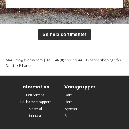
Se hela sortimentet
Mail:
Info@stierna.com
| Tel:
+46 (0)738077044
| E-handelslösning från
Nordisk E-handel
Information
Varugrupper
Om Stierna
Dam
Hållbarhetsrapport
Herr
Material
Nyheter
Kontakt
Rea