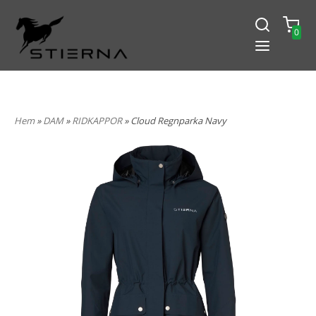
0
-15% PÅ ALLT! ANGE KOD
BLACK2024
Hem
»
DAM
»
RIDKAPPOR
» Cloud Regnparka Navy