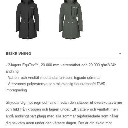
BESKRIVNING
- 2-lagers EquTex™, 20 000 mm vattentäthet och 20 000 g/m2/24h
andning
- Vatten- och vindtät med andasfunktion, tejpade sömmar
- Återvunnet polyestertyg och miljövänlig flourkarbonfri DWR-
impregnering
Skyddar dig mot regn och vind medan den släpper ut överskottsvärme
och fukt från kroppen och lagren under. Ett vatten- och vindtätt men
ändå andningsbart plagg med alla sömmar tejpförseglade som håller
dig bekväm även under den våtaste dagen. Det är din sköld mot