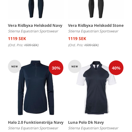
Vera Ridbyxa Helskodd Navy
Vera Ridbyxa Helskodd Stone
Stierna Equestrian Sportswear
Stierna Equestrian Sportswear
1119 SEK
1119 SEK
(Ord. Pris:
1599 SEK
)
(Ord. Pris:
1599 SEK
)
Halo 2.0 Funktionströja Navy
Luna Polo Dk Navy
Stierna Equestrian Sportswear
Stierna Equestrian Sportswear