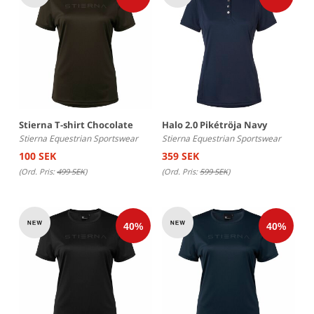
Stierna T-shirt Chocolate
Halo 2.0 Pikétröja Navy
Stierna Equestrian Sportswear
Stierna Equestrian Sportswear
100 SEK
359 SEK
(Ord. Pris:
499 SEK
)
(Ord. Pris:
599 SEK
)