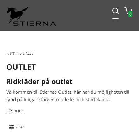
0
-15% PÅ ALLT! ANGE KOD
BLACK2024
Hem
» OUTLET
OUTLET
Ridkläder på outlet
Välkommen till Stiernas Outlet, här har du möjligheten till
fynd på tidigare färger, modeller och storlekar av
ridkläder till outletpriser
. Samma villkor som alltid,
Läs mer
gratis frakt över 2 000 SEK, ​​14 dagars returpolicy och
leverans inom 1-3 arbetsdagar.
Filter