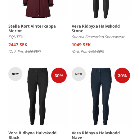
Stella Kort Vinterkappa
Vera Ridbyxa Halvskodd
Merlot
Stone
EQUTEX
Stierna Equestrian Sportswear
2447 SEK
1049 SEK
(Ord. Pris:
3495 SEK
)
(Ord. Pris:
1499 SEK
)
Vera Ridbyxa Halvskodd
Vera Ridbyxa Halvskodd
Black
Navy