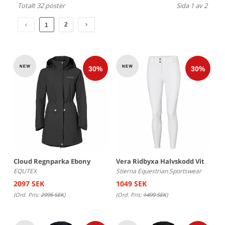
Totalt 32 poster
Sida 1 av 2
2
1
Cloud Regnparka Ebony
Vera Ridbyxa Halvskodd Vit
EQUTEX
Stierna Equestrian Sportswear
2097 SEK
1049 SEK
(Ord. Pris:
2995 SEK
)
(Ord. Pris:
1499 SEK
)