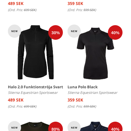
489 SEK
359 SEK
(Ord. Pris:
699 SEK
)
(Ord. Pris:
599 SEK
)
Halo 2.0 Funktionströja Svart
Luna Polo Black
Stierna Equestrian Sportswear
Stierna Equestrian Sportswear
489 SEK
359 SEK
(Ord. Pris:
699 SEK
)
(Ord. Pris:
599 SEK
)