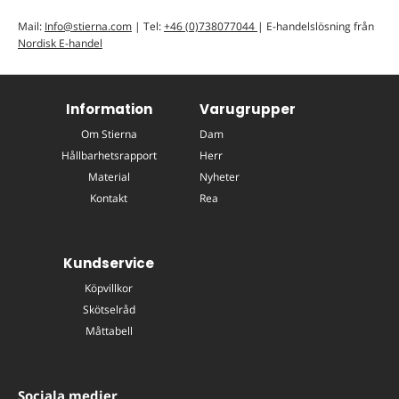
Mail:
Info@stierna.com
| Tel:
+46 (0)738077044
| E-handelslösning från
Nordisk E-handel
Information
Varugrupper
Om Stierna
Dam
Hållbarhetsrapport
Herr
Material
Nyheter
Kontakt
Rea
Kundservice
Köpvillkor
Skötselråd
Måttabell
Sociala medier