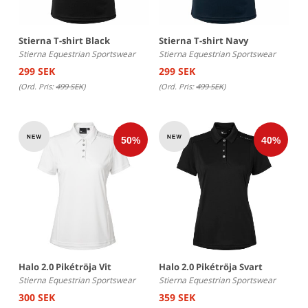
Stierna T-shirt Black
Stierna T-shirt Navy
Stierna Equestrian Sportswear
Stierna Equestrian Sportswear
299 SEK
299 SEK
(Ord. Pris:
499 SEK
)
(Ord. Pris:
499 SEK
)
Halo 2.0 Pikétröja Vit
Halo 2.0 Pikétröja Svart
Stierna Equestrian Sportswear
Stierna Equestrian Sportswear
300 SEK
359 SEK