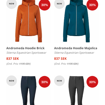
Andromeda Hoodie Brick
Andromeda Hoodie Majolica
Stierna Equestrian Sportswear
Stierna Equestrian Sportswear
837 SEK
837 SEK
(Ord. Pris:
1195 SEK
)
(Ord. Pris:
1195 SEK
)