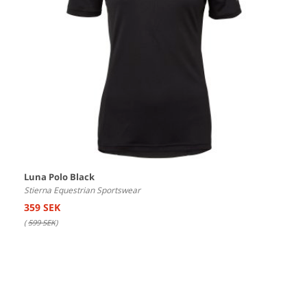
Luna Polo Black
Stierna Equestrian Sportswear
359 SEK
(
599 SEK
)