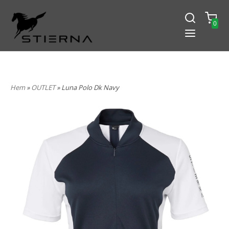
0
-15% PÅ ALLT! ANGE KOD
BLACK2024
Hem
»
OUTLET
» Luna Polo Dk Navy