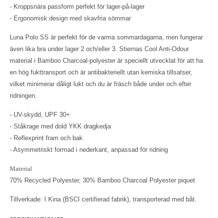
- Kroppsnära passform perfekt för lager-på-lager
- Ergonomisk design med skavfria sömmar
Luna Polo SS är perfekt för de varma sommardagarna, men fungerar
även lika bra under lager 2 och/eller 3. Stiernas Cool Anti-Odour
material i Bamboo Charcoal-polyester är speciellt utvecklat för att ha
en hög fukttransport och är antibakteriellt utan kemiska tillsatser,
vilket minimerar dåligt lukt och du är fräsch både under och efter
ridningen.
- UV-skydd, UPF 30+
- Ståkrage med dold YKK dragkedja
- Reflexprint fram och bak
- Asymmetriskt formad i nederkant, anpassad för ridning
Material
70% Recycled Polyester, 30% Bamboo Charcoal Polyester piquet
Tillverkade: I Kina (BSCI certifierad fabrik), transporterad med båt.