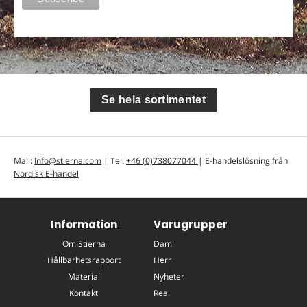
Se hela sortimentet
Mail:
Info@stierna.com
| Tel:
+46 (0)738077044
| E-handelslösning från
Nordisk E-handel
Information
Varugrupper
Om Stierna
Dam
Hållbarhetsrapport
Herr
Material
Nyheter
Kontakt
Rea