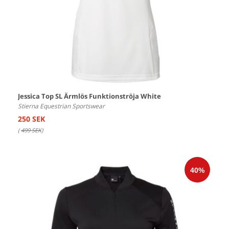
Jessica Top SL Ärmlös Funktionströja White
Stierna Equestrian Sportswear
250 SEK
(
499 SEK
)