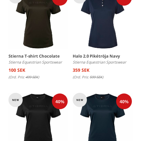
Stierna T-shirt Chocolate
Halo 2.0 Pikétröja Navy
Stierna Equestrian Sportswear
Stierna Equestrian Sportswear
100 SEK
359 SEK
(Ord. Pris:
499 SEK
)
(Ord. Pris:
599 SEK
)