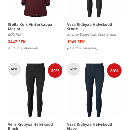
Stella Kort Vinterkappa
Vera Ridbyxa Halvskodd
Merlot
Stone
EQUTEX
Stierna Equestrian Sportswear
2447 SEK
1049 SEK
(Ord. Pris:
3495 SEK
)
(Ord. Pris:
1499 SEK
)
Vera Ridbyxa Halvskodd
Vera Ridbyxa Halvskodd
Black
Navy