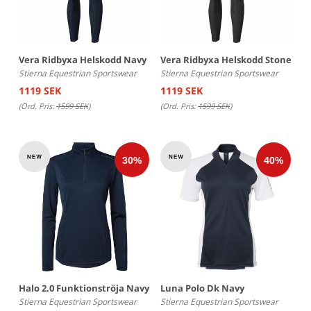
Vera Ridbyxa Helskodd Navy
Vera Ridbyxa Helskodd Stone
Stierna Equestrian Sportswear
Stierna Equestrian Sportswear
1119 SEK
1119 SEK
(Ord. Pris:
1599 SEK
)
(Ord. Pris:
1599 SEK
)
Halo 2.0 Funktionströja Navy
Luna Polo Dk Navy
Stierna Equestrian Sportswear
Stierna Equestrian Sportswear