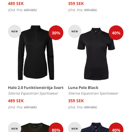
489 SEK
359 SEK
(Ord. Pris:
699 SEK
)
(Ord. Pris:
599 SEK
)
Halo 2.0 Funktionströja Svart
Luna Polo Black
Stierna Equestrian Sportswear
Stierna Equestrian Sportswear
489 SEK
359 SEK
(Ord. Pris:
699 SEK
)
(Ord. Pris:
599 SEK
)