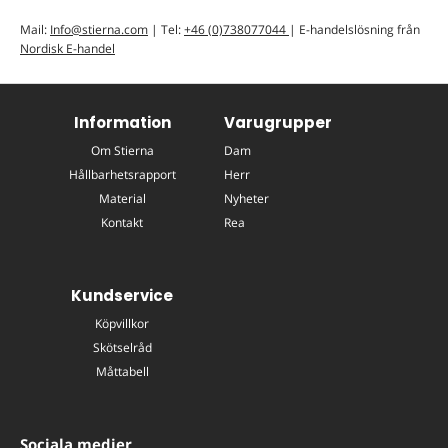
Mail:
Info@stierna.com
| Tel:
+46 (0)738077044
| E-handelslösning från
Nordisk E-handel
Information
Varugrupper
Om Stierna
Dam
Hållbarhetsrapport
Herr
Material
Nyheter
Kontakt
Rea
Kundservice
Köpvillkor
Skötselråd
Måttabell
Sociala medier