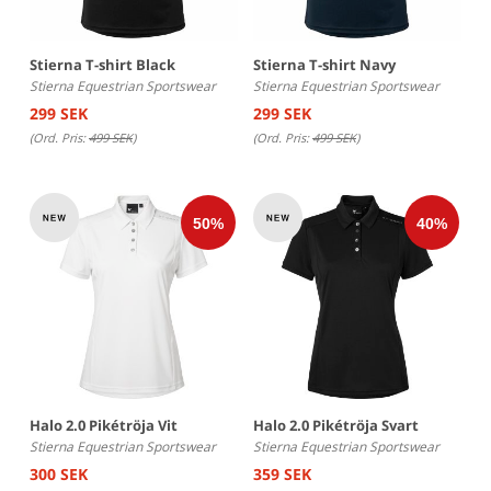
Stierna T-shirt Black
Stierna T-shirt Navy
Stierna Equestrian Sportswear
Stierna Equestrian Sportswear
299 SEK
299 SEK
(Ord. Pris:
499 SEK
)
(Ord. Pris:
499 SEK
)
Halo 2.0 Pikétröja Vit
Halo 2.0 Pikétröja Svart
Stierna Equestrian Sportswear
Stierna Equestrian Sportswear
300 SEK
359 SEK