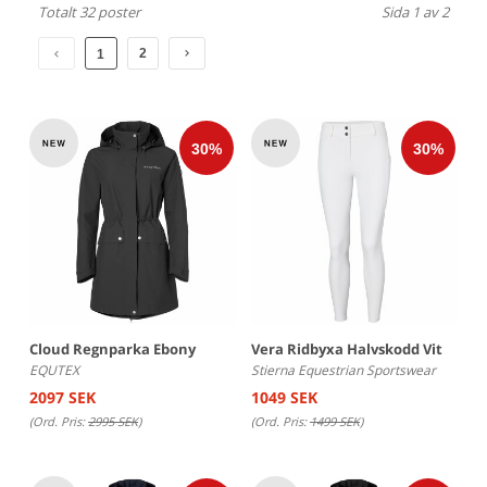
Totalt 32 poster
Sida 1 av 2
2
1
Cloud Regnparka Ebony
Vera Ridbyxa Halvskodd Vit
EQUTEX
Stierna Equestrian Sportswear
2097 SEK
1049 SEK
(Ord. Pris:
2995 SEK
)
(Ord. Pris:
1499 SEK
)