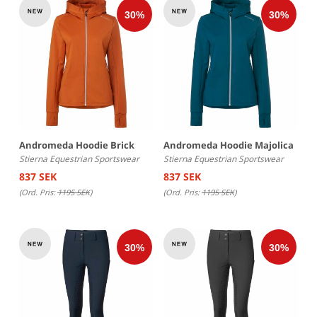
Andromeda Hoodie Brick
Andromeda Hoodie Majolica
Stierna Equestrian Sportswear
Stierna Equestrian Sportswear
837 SEK
837 SEK
(Ord. Pris:
1195 SEK
)
(Ord. Pris:
1195 SEK
)