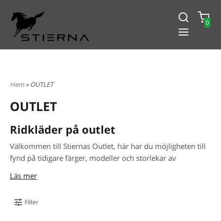
0
-15% PÅ ALLT! ANGE KOD
BLACK2024
Hem
» OUTLET
OUTLET
Ridkläder på outlet
Välkommen till Stiernas Outlet, här har du möjligheten till
fynd på tidigare färger, modeller och storlekar av
ridkläder till outletpriser
. Samma villkor som alltid,
Läs mer
gratis frakt över 2 000 SEK, ​​14 dagars returpolicy och
leverans inom 1-3 arbetsdagar.
Filter