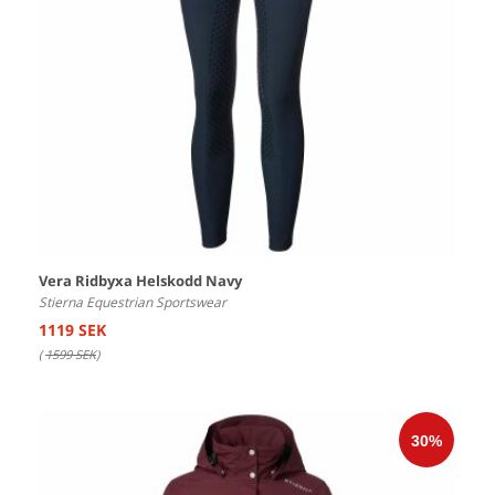
Vera Ridbyxa Helskodd Navy
Stierna Equestrian Sportswear
1119 SEK
(
1599 SEK
)