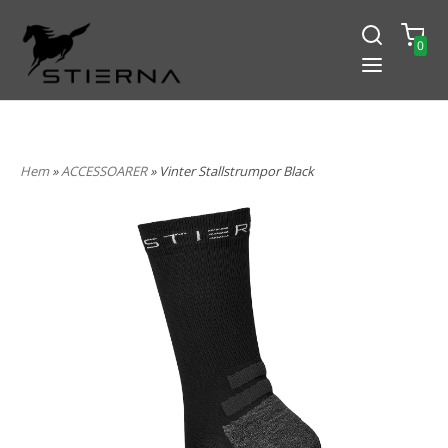
0
-15% PÅ ALLT! ANGE KOD
BLACK2024
Hem
»
ACCESSOARER
» Vinter Stallstrumpor Black