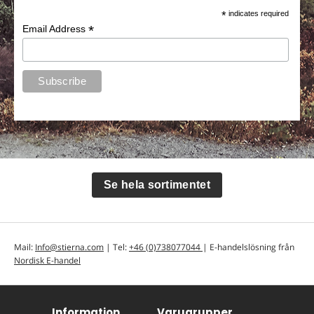
*
indicates required
*
Email Address
Se hela sortimentet
Mail:
Info@stierna.com
| Tel:
+46 (0)738077044
| E-handelslösning från
Nordisk E-handel
Information
Varugrupper