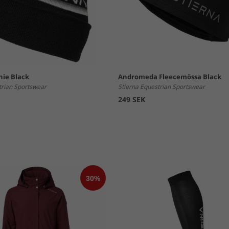
nie Black
Andromeda Fleecemössa Black
trian Sportswear
Stierna Equestrian Sportswear
249 SEK