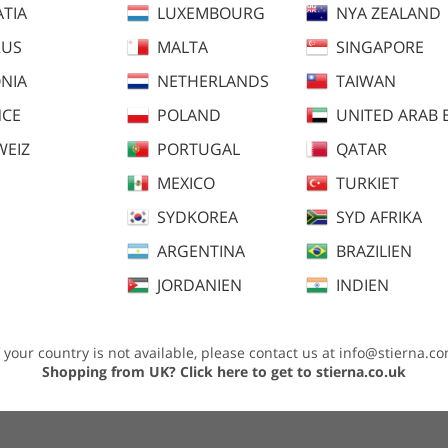
TIA
LUXEMBOURG
NYA ZEALAND
RUS
MALTA
SINGAPORE
NIA
NETHERLANDS
TAIWAN
NCE
POLAND
UNITED ARAB 
WEIZ
PORTUGAL
QATAR
MEXICO
TURKIET
SYDKOREA
SYD AFRIKA
ARGENTINA
BRAZILIEN
JORDANIEN
INDIEN
f your country is not available, please contact us at
info@stierna.c
 och kombineras för att ge värme, fukttransport och hållbarhet för att hålla föt
Shopping from UK?
Click here to get to stierna.co.uk