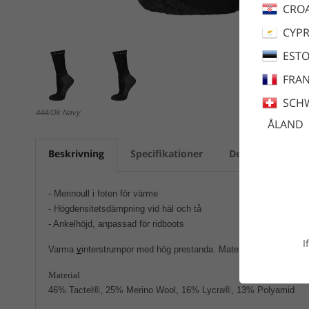
CROA
CYP
ESTO
FRA
SCH
444/Dk Navy
ÅLAND
Beskrivning
Specifikationer
Dela
- Merinoull i foten för värme
- Högdensitetsdämpning vid häl och tå
- Ankelhöjd, anpassad för ridboots
I
Varma
v
interstrumpor med hög prestanda. Materialen väljs noggrant
Material
46% Tactel®, 25% Merino Wool, 16% Lycra®, 13% Polyamid