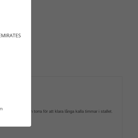
EMIRATES
om
terna varma och torra för att klara långa kalla timmar i stallet.