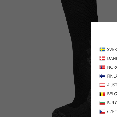
SVER
DAN
NOR
FINL
AUST
BEL
BULG
CZEC