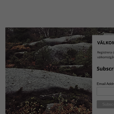
VÄLKOM
Registrera d
välkomstgåv
Subscr
Email Add