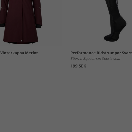
t Vinterkappa Merlot
Performance Ridstrumpor Svart
Stierna Equestrian Sportswear
199 SEK