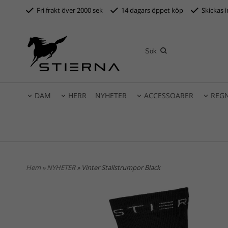
Fri frakt över 2000 sek
14 dagars öppet köp
S
kickas 
DAM
HERR
NYHETER
ACCESSOARER
REG
Hem
»
NYHETER
» Vinter Stallstrumpor Black