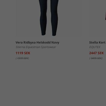
Vera Ridbyxa Helskodd Navy
Stella Kor
Stierna Equestrian Sportswear
EQUTEX
1119 SEK
2447 SEK
(
1599 SEK
)
(
3495 SEK
)