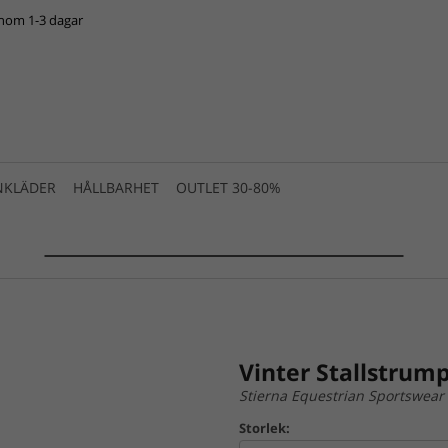
inom 1-3 dagar
NKLÄDER
HÅLLBARHET
OUTLET 30-80%
SUMMER SALE 2025 is live! >>>
Vinter Stallstrum
Stierna Equestrian Sportswear
Storlek: