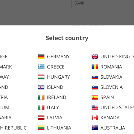
229 SEK
Select country
Lägg i kundva
IGE
GERMANY
UNITED KING
MARK
GREECE
ROMANIA
Varma vinterstrumpor i Merino
WAY
HUNGARY
SLOVAKIA
AND
ISLAND
SLOVENIA
RIA
IRELAND
SPAIN
GIUM
ITALY
UNITED STATE
ARIA
LATVIA
KANADA
H REPUBLIC
LITHUANIA
AUSTRALIA