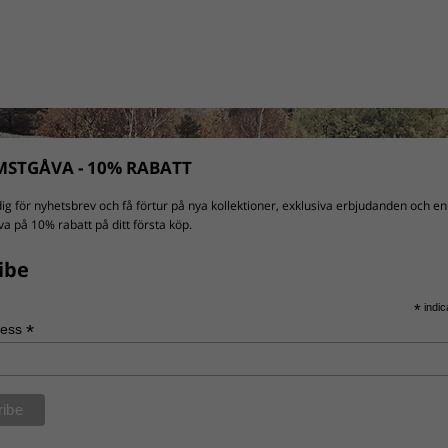
STGÅVA - 10% RABATT
ig för nyhetsbrev och få förtur på nya kollektioner, exklusiva erbjudanden och en
a på 10% rabatt på ditt första köp.
ibe
*
indic
*
ress