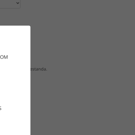
gnen
DOM
ull med hög prestanda.
S