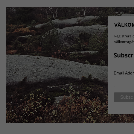
VÄLKOM
Registrera d
välkomstgåv
Subscr
Email Add