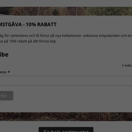
STGÅVA - 10% RABATT
ig för nyhetsbrev och få förtur på nya kollektioner, exklusiva erbjudanden och en
a på 10% rabatt på ditt första köp.
ibe
*
indic
*
ress