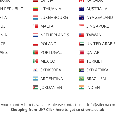
H REPUBLIC
LITHUANIA
AUSTRALIA
TIA
LUXEMBOURG
NYA ZEALAND
RUS
MALTA
SINGAPORE
NIA
NETHERLANDS
TAIWAN
NCE
POLAND
UNITED ARAB 
WEIZ
PORTUGAL
QATAR
MEXICO
TURKIET
lråd
Plaggmått
SYDKOREA
SYD AFRIKA
ARGENTINA
BRAZILIEN
4h andning
JORDANIEN
INDIEN
regnering
rme och fukt från kroppen och lagren under. Ett vatten- och vindtätt men än
f your country is not available, please contact us at
info@stierna.c
ementen och oavsett förhållanden kan du och din häst fortfarande prestera på 
Shopping from UK?
Click here to get to stierna.co.uk