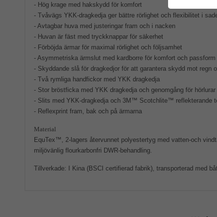
- Hög krage med hakskydd för komfort
- Tvåvägs YKK-dragkedja ger bättre rörlighet och flexibilitet i sad
- Avtagbar huva med justeringar fram och i nacken
- Huvan är fäst med tryckknappar för säkerhet
- Förböjda ärmar för maximal rörlighet och följsamhet
- Asymmetriska ärmslut med kardborre för komfort och passform
- Skyddande slå för dragkedjor för att garantera skydd mot regn 
- Två rymliga handfickor med YKK dragkedja
- Stor bröstficka med YKK dragkedja och genomgång för hörlura
- Slits med YKK-dragkedja och 3M™ Scotchlite™ reflekterande t
- Reflexprint fram, bak och på ärmarna
Material
EquTex™, 2-lagers återvunnet polyestertyg med vatten-och vin
miljövänlig flourkarbonfri DWR-behandling.
Tillverkade: I Kina (BSCI certifierad fabrik), transporterad med bå