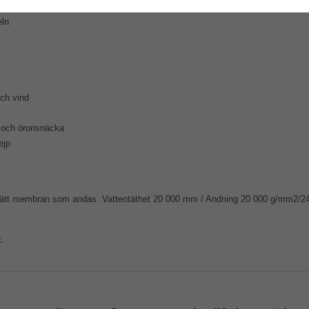
eln
och vind
r och öronsnäcka
ejp
dtätt membran som andas. Vattentäthet 20 000 mm / Andning 20 000 g/mm2/
t.