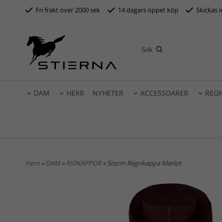
Fri frakt över 2000 sek
14 dagars öppet köp
S
kickas 
DAM
HERR
NYHETER
ACCESSOARER
REG
Hem
»
DAM
»
RIDKAPPOR
» Storm Regnkappa Merlot