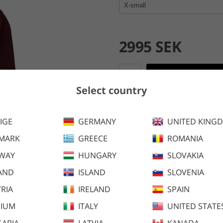
2995 SEK
Lägg i kundva
Select country
En snygg vattentät och vindtät
IGE
GERMANY
UNITED KING
Finns även i följande färger:
MARK
GREECE
ROMANIA
WAY
HUNGARY
SLOVAKIA
AND
ISLAND
SLOVENIA
RIA
IRELAND
SPAIN
GIUM
ITALY
UNITED STATE
ARIA
LATVIA
KANADA