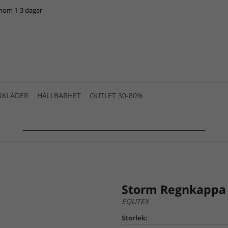
inom 1-3 dagar
NKLÄDER
HÅLLBARHET
OUTLET 30-80%
SUMMER SALE 2025 is live! >>>
Storm Regnkappa
EQUTEX
Storlek: