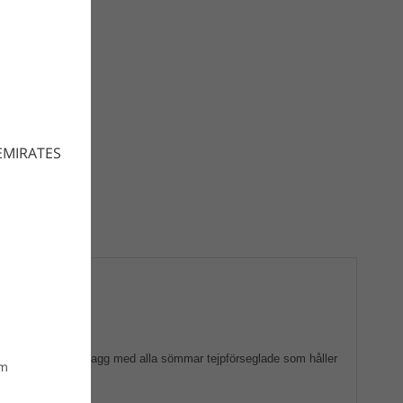
EMIRATES
då andningsbart plagg med alla sömmar tejpförseglade som håller
om
ditt allra bästa.