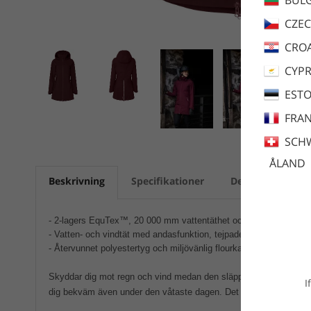
CZEC
CROA
CYP
ESTO
FRA
SCH
ÅLAND
Beskrivning
Specifikationer
Dela
Skötse
- 2-lagers EquTex™, 20 000 mm vattentäthet och 20 000 g/m2/2
- Vatten- och vindtät med andasfunktion, tejpade sömmar
- Återvunnet polyestertyg och miljövänlig flourkarbonfri DWR-imp
Skyddar dig mot regn och vind medan den släpper ut överskottsvä
I
dig bekväm även under den våtaste dagen. Det är din sköld mot el