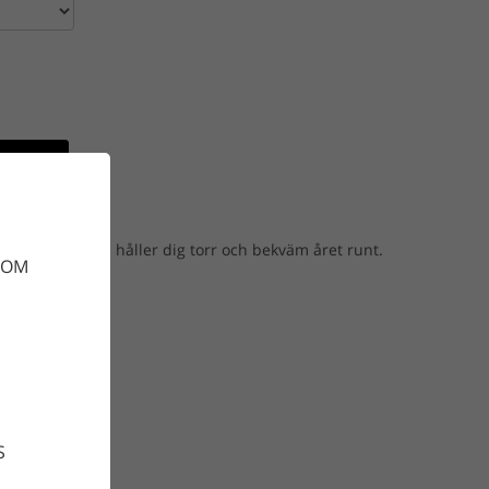
gnen
 regnkappa som håller dig torr och bekväm året runt.
DOM
S