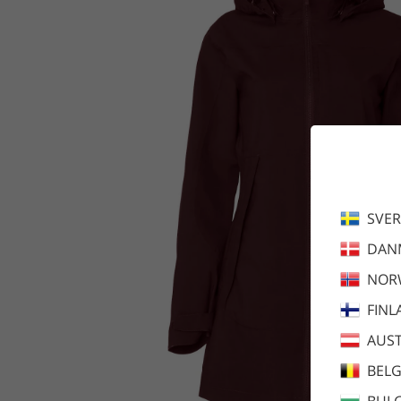
SVER
DAN
NOR
FINL
AUST
BEL
BULG