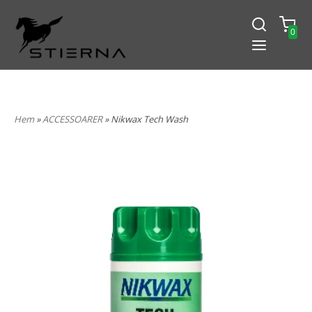
0
-15% PÅ ALLT! ANGE KOD
BLACK2024
Hem
»
ACCESSOARER
» Nikwax Tech Wash