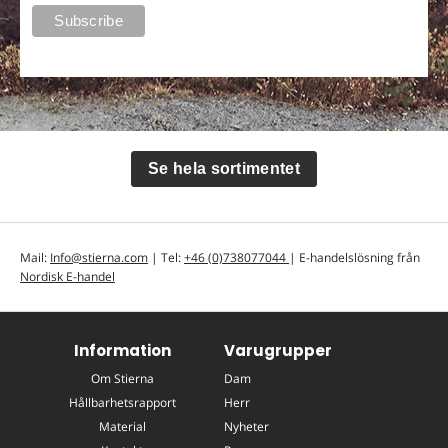
Se hela sortimentet
Mail:
Info@stierna.com
| Tel:
+46 (0)738077044
| E-handelslösning från
Nordisk E-handel
Information
Varugrupper
Om Stierna
Dam
Hållbarhetsrapport
Herr
Material
Nyheter