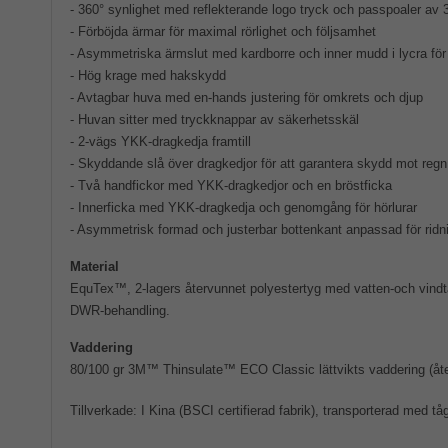
- 360° synlighet med reflekterande logo tryck och passpoaler av
- Förböjda ärmar för maximal rörlighet och följsamhet
- Asymmetriska ärmslut med kardborre och inner mudd i lycra fö
- Hög krage med hakskydd
- Avtagbar huva med en-hands justering för omkrets och djup
- Huvan sitter med tryckknappar av säkerhetsskäl
- 2-vägs YKK-dragkedja framtill
- Skyddande slå över dragkedjor för att garantera skydd mot regn
- Två handfickor med YKK-dragkedjor och en bröstficka
- Innerficka med YKK-dragkedja och genomgång för hörlurar
- Asymmetrisk formad och justerbar bottenkant anpassad för ridn
Material
EquTex™, 2-lagers återvunnet polyestertyg med vatten-och vind
DWR-behandling.
Vaddering
80/100 gr 3M™ Thinsulate™ ECO Classic lättvikts vaddering (åte
Tillverkade: I Kina (BSCI certifierad fabrik), transporterad med tå