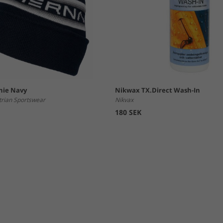
nie Navy
Nikwax TX.Direct Wash-In
trian Sportswear
Nikvax
180 SEK