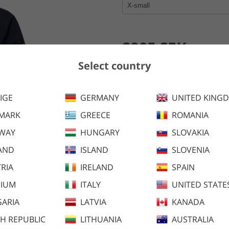
2995 SEK
Select country
Lägg i kundva
IGE
GERMANY
UNITED KING
MARK
GREECE
ROMANIA
En vatten- och vindtät vinter
lättviktspadding och håller dig
WAY
HUNGARY
SLOVAKIA
AND
ISLAND
SLOVENIA
Finns även i följande färger:
RIA
IRELAND
SPAIN
GIUM
ITALY
UNITED STATE
ARIA
LATVIA
KANADA
H REPUBLIC
LITHUANIA
AUSTRALIA