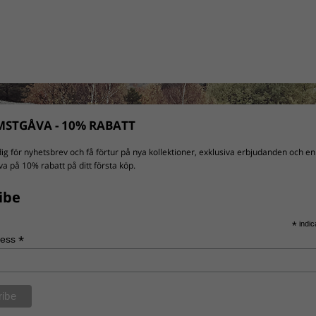
STGÅVA - 10% RABATT
ig för nyhetsbrev och få förtur på nya kollektioner, exklusiva erbjudanden och en
a på 10% rabatt på ditt första köp.
ibe
*
indic
*
ress