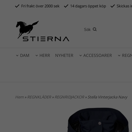
Fri frakt över 2000 sek
14 dagars öppet köp
S
kickas 
DAM
HERR
NYHETER
ACCESSOARER
REG
Hem
»
REGNKLÄDER
»
REGNRIDJACKOR
» Stella Vinterjacka Navy