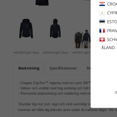
CROA
CYP
ESTO
FRA
SCH
ÅLAND
445/Midnight Navy
445/Midnight Navy
445/Midnight Navy
Beskrivning
Specifikationer
Dela
Skötse
- 2-lagers EquTex™ ridjacka med en varm 3M™ Thinsulate™ lätt
- Vatten- och vindtät med hög andning och fullt tejpade sömmar
I
- Återvunnet polyestertyg och vaddering med en miljövänlig fluo
Skyddar dig mot snö, regn och vind samtidigt som fukt och övers
kommer att hålla dig bekväm även under de kallaste dagar. Det sk