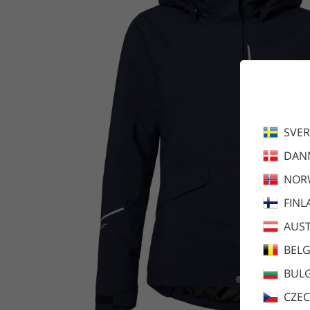
SVER
DAN
NOR
FINL
AUST
BEL
BULG
CZEC