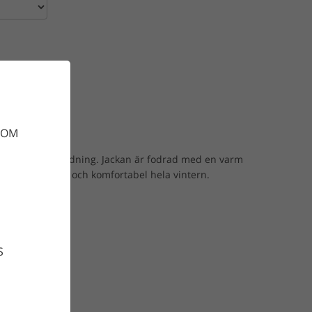
gnen
DOM
jacka med god andning. Jackan är fodrad med en varm
 garanterat torr och komfortabel hela vintern.
S