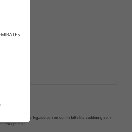
EMIRATES
om
g, alla sömmar är tejpade och en dun-fri lättvikts vaddering som
stera optimalt.