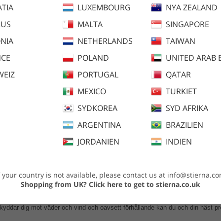
TIA
LUXEMBOURG
NYA ZEALAND
RUS
MALTA
SINGAPORE
NIA
NETHERLANDS
TAIWAN
NCE
POLAND
UNITED ARAB 
WEIZ
PORTUGAL
QATAR
MEXICO
TURKIET
SYDKOREA
SYD AFRIKA
ARGENTINA
BRAZILIEN
lråd
Plaggmått
JORDANIEN
INDIEN
viktsvaddering
f your country is not available, please contact us at
info@stierna.c
rocarbon fri DWR-treatment
Shopping from UK?
Click here to get to stierna.co.uk
kottsvärme snabbt kan avdunsta. Ett vatten- och vindtätplagg med hög andnin
yddar dig mot väder och vind och oavsett förhållande kan du och din häst pre