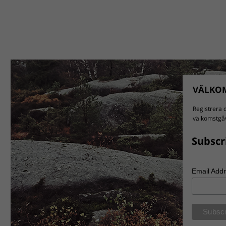
VÄLKOM
Registrera d
välkomstgåv
Subscr
Email Add