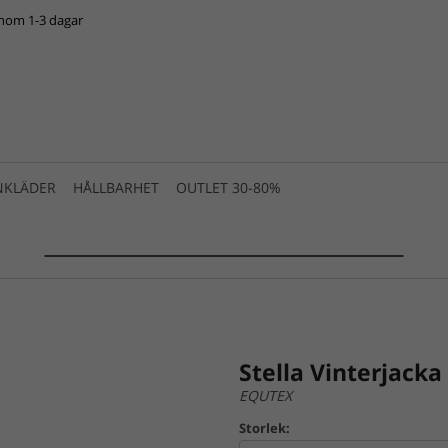
inom 1-3 dagar
NKLÄDER
HÅLLBARHET
OUTLET 30-80%
SUMMER SALE 2025 is live! >>>
Stella Vinterjack
EQUTEX
Storlek: