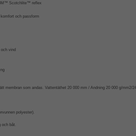
 3M™ Scotchlite™ reflex
r komfort och passform
 och vind
ing
tätt membran som andas. Vattentäthet 20 000 mm / Andning 20 000 g/mm2/24h.
rvunnen polyester).
g och båt.