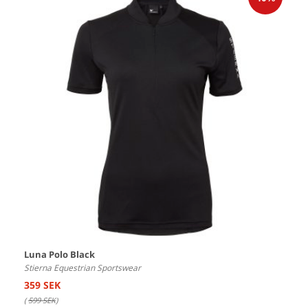
Luna Polo Black
Stierna Equestrian Sportswear
359 SEK
(
599 SEK
)