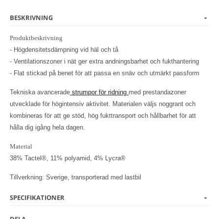
BESKRIVNING
Produktbeskrivning
- Högdensitetsdämpning vid häl och tå
- Ventilationszoner i nät ger extra andningsbarhet och fukthantering
- Flat stickad på benet för att passa en snäv och utmärkt passform
Tekniska avancerade
strumpor för ridning
med prestandazoner
utvecklade för högintensiv aktivitet. Materialen väljs noggrant och
kombineras för att ge stöd, hög fukttransport och hållbarhet för att
hålla dig igång hela dagen.
Material
38% Tactel®, 11% polyamid, 4% Lycra®
Tillverkning: Sverige, transporterad med lastbil
SPECIFIKATIONER