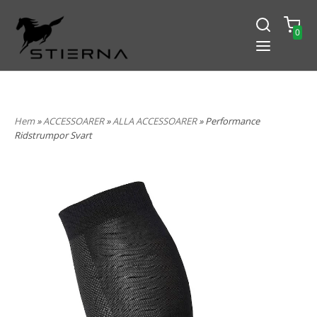
0
-15% PÅ ALLT! ANGE KOD
BLACK2024
Hem
»
ACCESSOARER
»
ALLA ACCESSOARER
» Performance
Ridstrumpor Svart