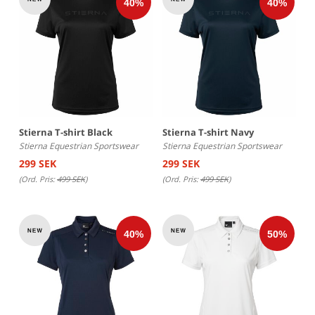
Stierna T-shirt Black
Stierna T-shirt Navy
Stierna Equestrian Sportswear
Stierna Equestrian Sportswear
299 SEK
299 SEK
(Ord. Pris:
499 SEK
)
(Ord. Pris:
499 SEK
)