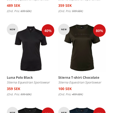
489 SEK
359 SEK
(Ord. Pris:
699 SEK
)
(Ord. Pris:
599 SEK
)
Luna Polo Black
Stierna T-shirt Chocolate
Stierna Equestrian Sportswear
Stierna Equestrian Sportswear
359 SEK
100 SEK
(Ord. Pris:
599 SEK
)
(Ord. Pris:
499 SEK
)