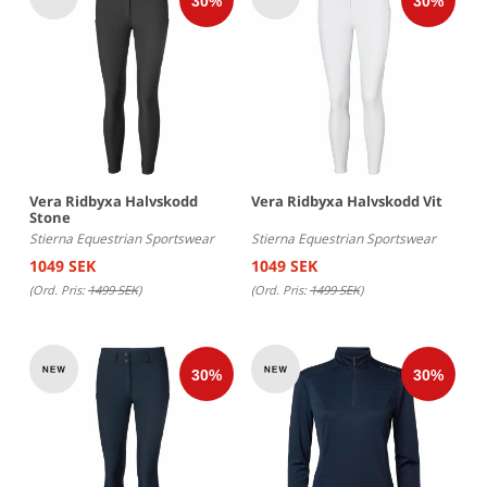
Vera Ridbyxa Halvskodd
Vera Ridbyxa Halvskodd Vit
Stone
Stierna Equestrian Sportswear
Stierna Equestrian Sportswear
1049 SEK
1049 SEK
(Ord. Pris:
1499 SEK
)
(Ord. Pris:
1499 SEK
)