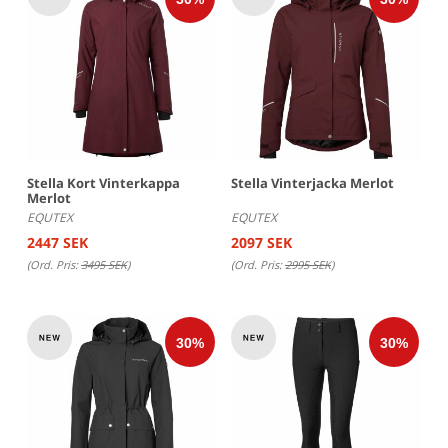
Stella Kort Vinterkappa
Stella Vinterjacka Merlot
Merlot
EQUTEX
EQUTEX
2447 SEK
2097 SEK
(Ord. Pris:
3495 SEK
)
(Ord. Pris:
2995 SEK
)