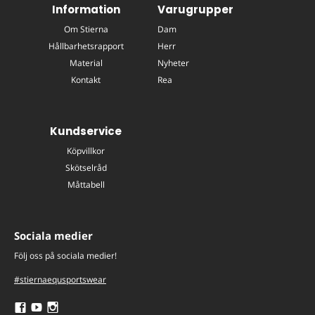
Information
Varugrupper
Om Stierna
Dam
Hållbarhetsrapport
Herr
Material
Nyheter
Kontakt
Rea
Kundservice
Köpvillkor
Skötselråd
Måttabell
Sociala medier
Följ oss på sociala medier!
#stiernaequsportswear
Följ
Följ
Följ