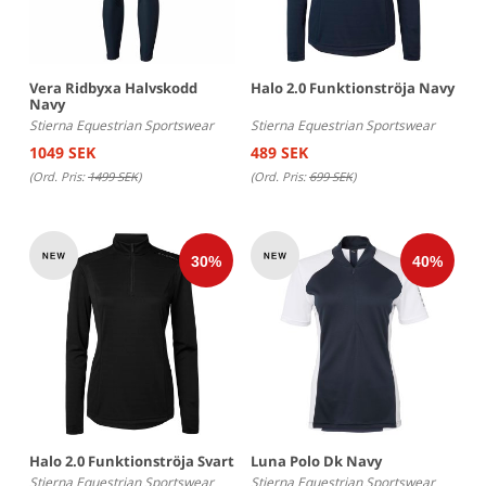
Vera Ridbyxa Halvskodd
Halo 2.0 Funktionströja Navy
Navy
Stierna Equestrian Sportswear
Stierna Equestrian Sportswear
1049 SEK
489 SEK
(Ord. Pris:
1499 SEK
)
(Ord. Pris:
699 SEK
)
Halo 2.0 Funktionströja Svart
Luna Polo Dk Navy
Stierna Equestrian Sportswear
Stierna Equestrian Sportswear