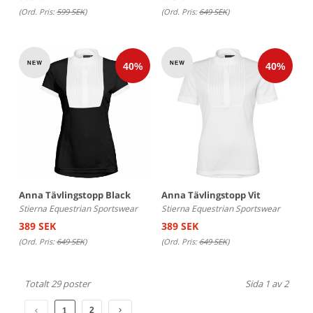
(Ord. Pris:
599 SEK
)
(Ord. Pris:
649 SEK
)
Anna Tävlingstopp Black
Anna Tävlingstopp Vit
Stierna Equestrian Sportswear
Stierna Equestrian Sportswear
389 SEK
389 SEK
(Ord. Pris:
649 SEK
)
(Ord. Pris:
649 SEK
)
Totalt 29 poster
Sida 1 av 2
2
1