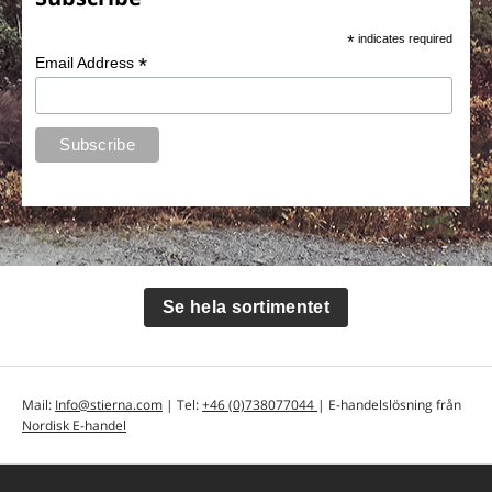
*
indicates required
*
Email Address
Se hela sortimentet
Mail:
Info@stierna.com
| Tel:
+46 (0)738077044
| E-handelslösning från
Nordisk E-handel