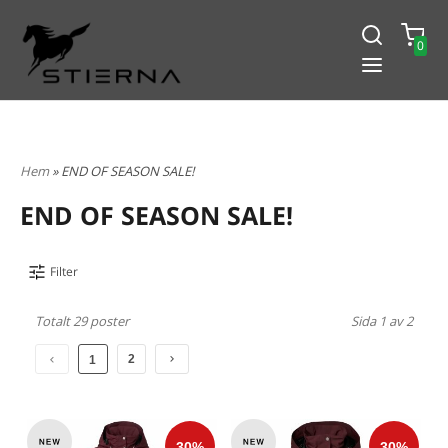
0
-15% PÅ ALLT! ANGE KOD
BLACK2024
Hem
» END OF SEASON SALE!
END OF SEASON SALE!
Filter
Totalt 29 poster
Sida 1 av 2
2
1