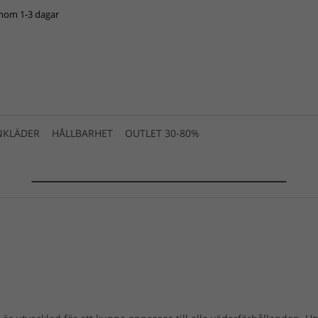
inom 1-3 dagar
NKLÄDER
HÅLLBARHET
OUTLET 30-80%
SUMMER SALE 2025 is live! >>>