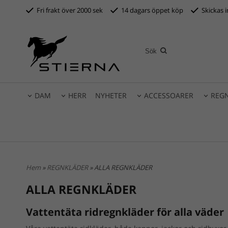
Fri frakt över 2000 sek
14 dagars öppet köp
S
kickas 
DAM
HERR
NYHETER
ACCESSOARER
REG
Hem
»
REGNKLÄDER
» ALLA REGNKLÄDER
ALLA REGNKLÄDER
Vattentäta ridregnkläder för alla väder