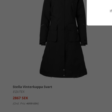
Lager 2
I
När det blir kallare ute, är ett högpresterande andra lager
närmast kroppen; överskottsvärme och fukt transporteras vi
Lager 3
Skyddar dig mot vind, regn och kyla samtidigt som överskot
med hjälp av ventilationsöppningar och/eller stretchpanele
Stella Vinterkappa Svart
EQUTEX
2867 SEK
(Ord. Pris:
4095 SEK
)