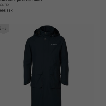
irius Vinterjacka Herr Black
QUTEX
995 SEK