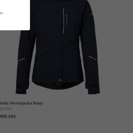
om
tillför isolering och skapar ett värmebärande luftlager
sätt.
två där under. En aktiv ventilation är inbyggd i plaggen
 med din häst, oavsett väder, kan prestera optimalt.
tella Vinterjacka Navy
QUTEX
995 SEK