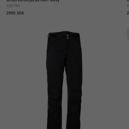
Sirius Vinterjacka Herr Navy
S
EQUTEX
E
2995 SEK
2