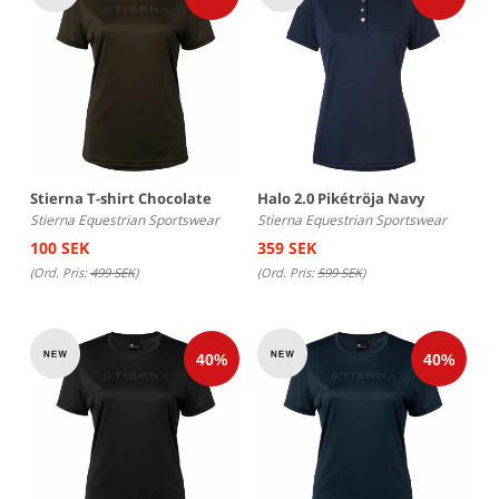
Stierna T-shirt Chocolate
Halo 2.0 Pikétröja Navy
Stierna Equestrian Sportswear
Stierna Equestrian Sportswear
100 SEK
359 SEK
(Ord. Pris:
499 SEK
)
(Ord. Pris:
599 SEK
)