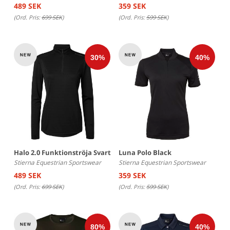
489 SEK
359 SEK
(Ord. Pris:
699 SEK
)
(Ord. Pris:
599 SEK
)
Halo 2.0 Funktionströja Svart
Luna Polo Black
Stierna Equestrian Sportswear
Stierna Equestrian Sportswear
489 SEK
359 SEK
(Ord. Pris:
699 SEK
)
(Ord. Pris:
599 SEK
)