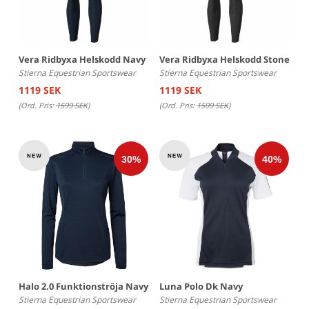
Vera Ridbyxa Helskodd Navy
Vera Ridbyxa Helskodd Stone
Stierna Equestrian Sportswear
Stierna Equestrian Sportswear
1119 SEK
1119 SEK
(Ord. Pris:
1599 SEK
)
(Ord. Pris:
1599 SEK
)
Halo 2.0 Funktionströja Navy
Luna Polo Dk Navy
Stierna Equestrian Sportswear
Stierna Equestrian Sportswear