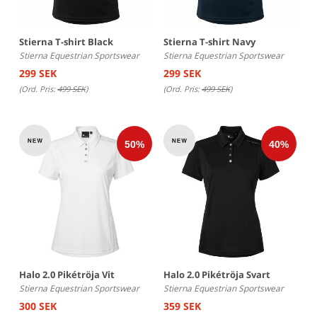
Stierna T-shirt Black
Stierna T-shirt Navy
Stierna Equestrian Sportswear
Stierna Equestrian Sportswear
299 SEK
299 SEK
(Ord. Pris:
499 SEK
)
(Ord. Pris:
499 SEK
)
Halo 2.0 Pikétröja Vit
Halo 2.0 Pikétröja Svart
Stierna Equestrian Sportswear
Stierna Equestrian Sportswear
300 SEK
359 SEK