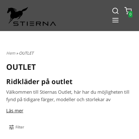
0
-15% PÅ ALLT! ANGE KOD
BLACK2024
Hem
» OUTLET
OUTLET
Ridkläder på outlet
Välkommen till Stiernas Outlet, här har du möjligheten till
fynd på tidigare färger, modeller och storlekar av
ridkläder till outletpriser
. Samma villkor som alltid,
Läs mer
gratis frakt över 2 000 SEK, ​​14 dagars returpolicy och
leverans inom 1-3 arbetsdagar.
Filter