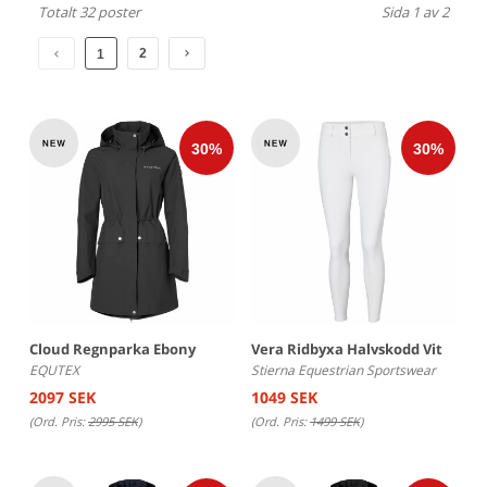
Totalt 32 poster
Sida 1 av 2
2
1
Cloud Regnparka Ebony
Vera Ridbyxa Halvskodd Vit
EQUTEX
Stierna Equestrian Sportswear
2097 SEK
1049 SEK
(Ord. Pris:
2995 SEK
)
(Ord. Pris:
1499 SEK
)