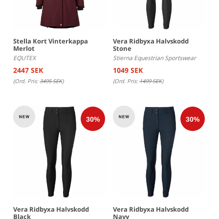
Stella Kort Vinterkappa
Vera Ridbyxa Halvskodd
Merlot
Stone
EQUTEX
Stierna Equestrian Sportswear
2447 SEK
1049 SEK
(Ord. Pris:
3495 SEK
)
(Ord. Pris:
1499 SEK
)
Vera Ridbyxa Halvskodd
Vera Ridbyxa Halvskodd
Black
Navy