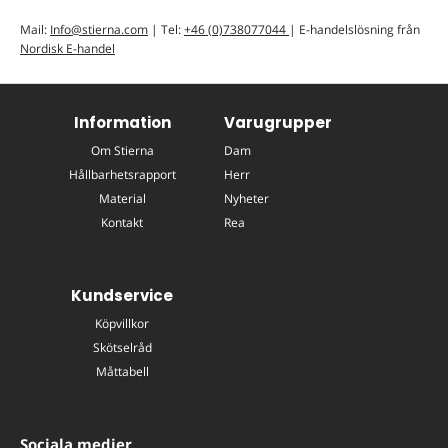
Mail:
Info@stierna.com
| Tel:
+46 (0)738077044
| E-handelslösning från
Nordisk E-handel
Information
Varugrupper
Om Stierna
Dam
Hållbarhetsrapport
Herr
Material
Nyheter
Kontakt
Rea
Kundservice
Köpvillkor
Skötselråd
Måttabell
Sociala medier