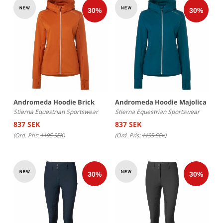
Andromeda Hoodie Brick
Andromeda Hoodie Majolica
Stierna Equestrian Sportswear
Stierna Equestrian Sportswear
837 SEK
837 SEK
(Ord. Pris:
1195 SEK
)
(Ord. Pris:
1195 SEK
)